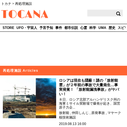
トカナ
>
再処理施設
TOCANA
STORE
UFO・宇宙人
予言予知
事件
都市伝説
心霊
科学
UMA
歴史
スピ
再処理施設 Articles
ロシアは現在も隠蔽！謎の「放射能
雲」が２年前の事故で大量発生…事
実発覚！ 「放射能漏洩事故」がヤバ
い！
８日、ロシア北部アルハンゲリスク州の
海軍ミサイル実験場で爆発が起き、国営
原子力企...
放射能
仲田しんじ
原発事故
マヤーク
核技術施設
2019.08.13 16:00