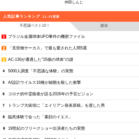
仲田しんじ
人気記事ランキング
11:35更新
不思議ベスト10！
総合
ブラジル金属球体UFO事件の機密ファイル
「見世物サーカス」で最も愛された人間5選
AC-130が遭遇した"25個の球体"の謎
5000人調査「不思議な体験」の実態
AI設計ウイルス16種が細胞を殺した衝撃
コロナ的中霊能者が語る2026年の予言ビジョン
トランプ大統領に「エイリアン発表原稿」を渡した男
臨死体験で会った「素顔のイエス」
19世紀のフリークショー出演者たちの実態