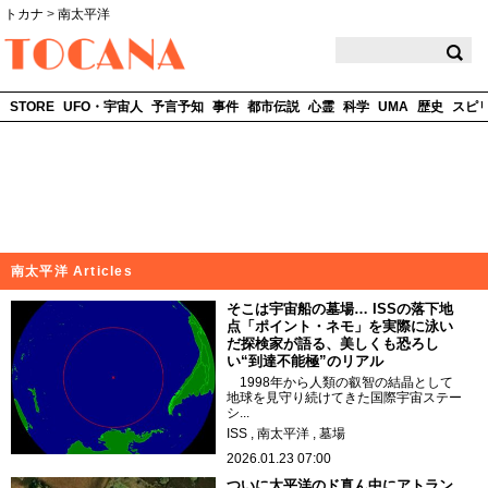
トカナ
>
南太平洋
TOCANA
STORE
UFO・宇宙人
予言予知
事件
都市伝説
心霊
科学
UMA
歴史
スピ
南太平洋 Articles
そこは宇宙船の墓場… ISSの落下地
点「ポイント・ネモ」を実際に泳い
だ探検家が語る、美しくも恐ろし
い“到達不能極”のリアル
1998年から人類の叡智の結晶として
地球を見守り続けてきた国際宇宙ステー
シ...
ISS
南太平洋
墓場
2026.01.23 07:00
ついに太平洋のド真ん中にアトラン