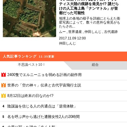
ティス大陸の痕跡を発見か!? 謎だら
けの人工海上島「ナンマトル」が首
都だった可能性
地球上の各地の様子を詳細にとらえた衛
星写真によって、数々の意外な発見がも
たらされ...
ムー
世界遺産
仲田しんじ
古代遺跡
2017.11.09 12:00
仲田しんじ
人気記事ランキング
11:35更新
不思議ベスト10！
総合
2400隻でエルニーニョを弱める計画の副作用
世界の「空の神々」伝承と古代宇宙飛行士説
8月12日は終末の日なのか!?
陰謀論を信じる人の共通点は「逆境体験」
名を呼ぶ声から逃げた遭難女性2人の20時間