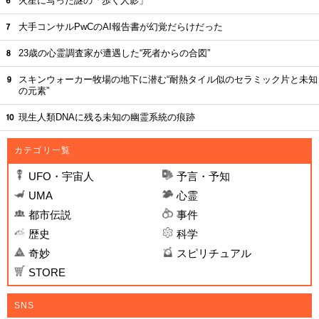
火星に写った謎の「歩く人影」
大手コンサルPwCのAI報告書が幻覚だらけだった
23歳の心霊調査家が遭遇した“死者からの合図”
スキンウォーカー牧場の地下に潜む“耐熱タイル似のセラミック片と未知
の元素”
現生人類DNAに残る未知の幽霊系統の痕跡
カテゴリ一覧
UFO・宇宙人
予言・予知
UMA
心霊
都市伝説
事件
歴史
科学
奇妙
スピリチュアル
STORE
SNS