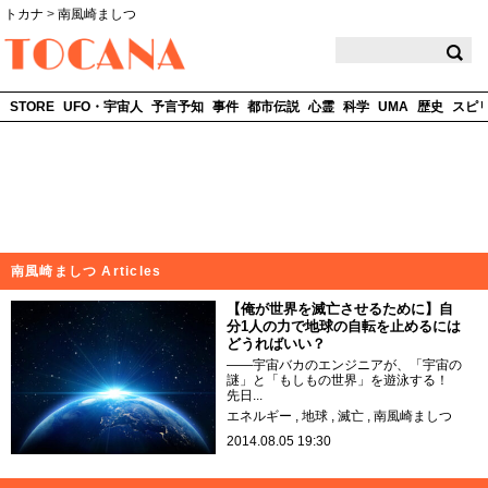
トカナ
>
南風崎ましつ
TOCANA
STORE
UFO・宇宙人
予言予知
事件
都市伝説
心霊
科学
UMA
歴史
スピ
南風崎ましつ Articles
【俺が世界を滅亡させるために】自
分1人の力で地球の自転を止めるには
どうればいい？
――宇宙バカのエンジニアが、「宇宙の
謎」と「もしもの世界」を遊泳する！
先日...
エネルギー
地球
滅亡
南風崎ましつ
2014.08.05 19:30