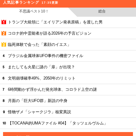
人気記事ランキング
17:35更新
不思議ベスト10！
総合
トランプ大統領に「エイリアン発表原稿」を渡した男
コロナ的中霊能者が語る2026年の予言ビジョン
臨死体験で会った「素顔のイエス」
ブラジル金属球体UFO事件の機密ファイル
またしても火星に謎の「扉」が出現？
文明崩壊確率49%、2050年のリミット
6時間動かず浮かんだ発光球体、コロラド上空の謎
月面の「巨大UFO群」新説の中身
怪物ザメ「シャークジラ」核変異説
【TOCANA的UMAファイル #04】「タッツェルヴルム」