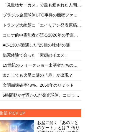
・
・
「見世物サーカス」で最も愛された人間5選
・
・
ブラジル金属球体UFO事件の機密ファイル
・
・
トランプ大統領に「エイリアン発表原稿」を渡した男
・
・
コロナ的中霊能者が語る2026年の予言ビジョン
・
・
AC-130が遭遇した"25個の球体"の謎
AC-130が遭遇した"
・
・
臨死体験で会った「素顔のイエス」
臨死体験で会った「
・
・
19世紀のフリークショー出演者たちの実態
・
・
またしても火星に謎の「扉」が出現？
またしても火星に謎
・
・
文明崩壊確率49%、2050年のリミット
文明崩壊確率49%、2
・
・
6時間動かず浮かんだ発光球体、コロラド上空の謎
集部 PICK UP
お盆に開く「あの世と
のゲート」とは？ 悟り