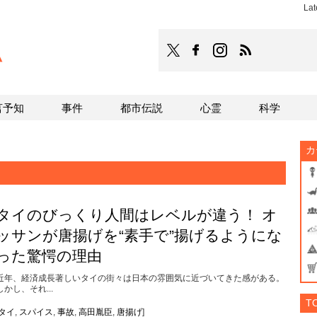
Lat
TOCANA
TOCANAのFacebookはこち
TOCANAのinstagra
TOCANAのRS
言予知
事件
都市伝説
心霊
科学
カ
タイのびっくり人間はレベルが違う！ オ
ッサンが唐揚げを“素手で”揚げるようにな
った驚愕の理由
近年、経済成長著しいタイの街々は日本の雰囲気に近づいてきた感がある。
しかし、それ...
T
タイ
,
スパイス
,
事故
,
高田胤臣
,
唐揚げ
]