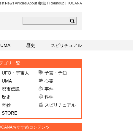
est News Articles About 唐揚げ Roundup | TOCANA
ら
mはこちら
Sはこちら
UMA
歴史
スピリチュアル
テゴリ一覧
UFO・宇宙人
予言・予知
UMA
心霊
都市伝説
事件
歴史
科学
奇妙
スピリチュアル
STORE
OCANAおすすめコンテンツ