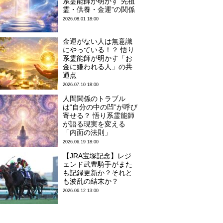
系霊能師が明かす“先祖
霊・供養・金運”の関係
2026.08.01 18:00
金運がない人は無意識
にやっている！？ 悟り
系霊能師が明かす「お
金に嫌われる人」の共
通点
2026.07.10 18:00
人間関係のトラブル
は“自分の中の凹”が呼び
寄せる？ 悟り系霊能師
が語る現実を変える
「内面の法則」
2026.06.19 18:00
【JRA宝塚記念】レジ
ェンド武豊騎手がまた
も記録更新か？それと
も波乱の結末か？
2026.06.12 13:00