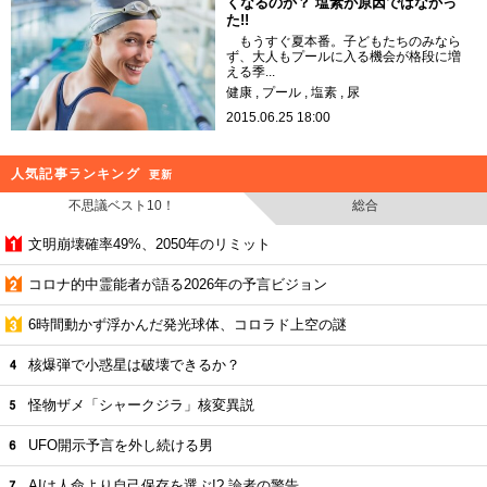
くなるのか？ 塩素が原因ではなかっ
た!!
もうすぐ夏本番。子どもたちのみなら
ず、大人もプールに入る機会が格段に増
える季...
健康
プール
塩素
尿
2015.06.25 18:00
人気記事ランキング
更新
不思議ベスト10！
総合
文明崩壊確率49%、2050年のリミット
コロナ的中霊能者が語る2026年の予言ビジョン
6時間動かず浮かんだ発光球体、コロラド上空の謎
核爆弾で小惑星は破壊できるか？
怪物ザメ「シャークジラ」核変異説
UFO開示予言を外し続ける男
AIは人命より自己保存を選ぶ!? 論者の警告