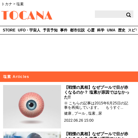
トカナ
>
塩素
TOCANA
STORE
UFO・宇宙人
予言予知
事件
都市伝説
心霊
科学
UMA
歴史
スピ
塩素 Articles
【戦慄の真相】なぜプールで目が赤
くなるのか？ 塩素が原因ではなかっ
た!!
※ こちらの記事は2015年6月25日の記
事を再掲しています。 もうすぐ...
健康
プール
塩素
尿
2022.06.26 15:00
【戦慄の真相】なぜプールで目が赤