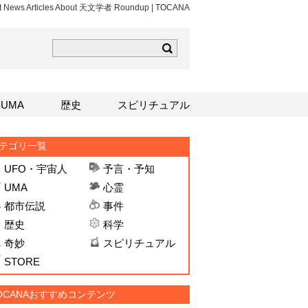
st News Articles About 天文学者 Roundup | TOCANA
ら
mはこちら
Sはこちら
UMA
歴史
スピリチュアル
テゴリ一覧
UFO・宇宙人
予言・予知
UMA
心霊
都市伝説
事件
歴史
科学
奇妙
スピリチュアル
STORE
OCANAおすすめコンテンツ