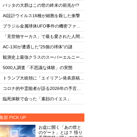
・
・
バッタの大群はこの世の終末の前兆か!?
バッタの大群はこの世
・
・
AI設計ウイルス16種が細胞を殺した衝撃
AI設計ウイルス16
・
・
ブラジル金属球体UFO事件の機密ファイル
・
・
「見世物サーカス」で最も愛された人間5選
・
・
AC-130が遭遇した"25個の球体"の謎
AC-130が遭遇した"
・
・
観測史上最強クラスのスーパーエルニーニョ発達中
・
・
5000人調査「不思議な体験」の実態
5000人調査「不思
・
・
トランプ大統領に「エイリアン発表原稿」を渡した男
・
・
コロナ的中霊能者が語る2026年の予言ビジョン
・
・
臨死体験で会った「素顔のイエス」
臨死体験で会った「
集部 PICK UP
お盆に開く「あの世と
のゲート」とは？ 悟り