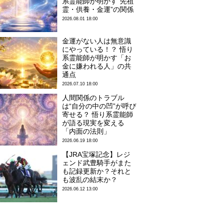
系霊能師が明かす“先祖
霊・供養・金運”の関係
2026.08.01 18:00
金運がない人は無意識
にやっている！？ 悟り
系霊能師が明かす「お
金に嫌われる人」の共
通点
2026.07.10 18:00
人間関係のトラブル
は“自分の中の凹”が呼び
寄せる？ 悟り系霊能師
が語る現実を変える
「内面の法則」
2026.06.19 18:00
【JRA宝塚記念】レジ
ェンド武豊騎手がまた
も記録更新か？それと
も波乱の結末か？
2026.06.12 13:00