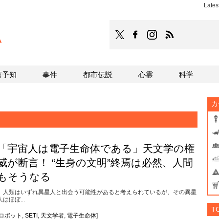
Late
TOCANA
TOCANAのFacebookはこち
TOCANAのinstagra
TOCANAのRS
言予知
事件
都市伝説
心霊
科学
カ
「宇宙人は電子生命体である」天文学の権
威が断言！ “生身の文明”終焉は必然、人間
もそうなる
人類はいずれ異星人と出会う可能性があると考えられているが、その異星
人はほぼ...
T
ロボット
,
SETI
,
天文学者
,
電子生命体
]