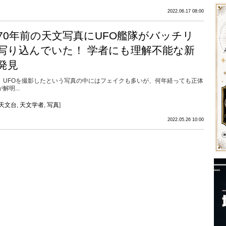
2022.06.17 08:00
70年前の天文写真にUFO艦隊がバッチリ
写り込んでいた！ 学者にも理解不能な新
発見
UFOを撮影したという写真の中にはフェイクも多いが、何年経っても正体
が解明...
天文台
,
天文学者
,
写真
]
2022.05.26 10:00