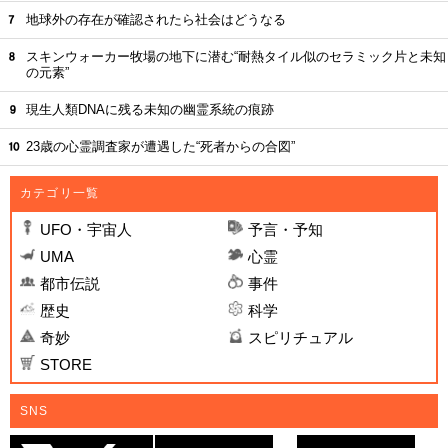
地球外の存在が確認されたら社会はどうなる
スキンウォーカー牧場の地下に潜む“耐熱タイル似のセラミック片と未知
の元素”
現生人類DNAに残る未知の幽霊系統の痕跡
23歳の心霊調査家が遭遇した“死者からの合図”
カテゴリ一覧
UFO・宇宙人
予言・予知
UMA
心霊
都市伝説
事件
歴史
科学
奇妙
スピリチュアル
STORE
SNS