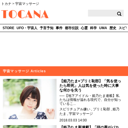
トカナ
>
宇宙マッサージ
TOCANA
STORE
UFO・宇宙人
予言予知
事件
都市伝説
心霊
科学
UMA
歴史
スピ
宇宙マッサージ Articles
【姫乃たま×プリミ恥部】「気を使っ
たら即死」人は気を使った時に大事
な何かを失う
──【地下アイドル・姫乃たま連載】私
たちは情報が溢れる現代で、自分が知っ
ているこ...
スピリチュアル嫌い
プリミ恥部
姫乃
たま
宇宙マッサージ
2018.03.03 14:00
【姫乃たま新連載】「頭の蓋がパカ