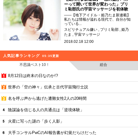
ーって開いて世界が変わった」プリ
ミ恥部氏の宇宙マッサージを初体験
——【地下アイドル・姫乃たま新連載】
私たちは情報が溢れる現代で、自分が知
っている...
スピリチュアル嫌い
プリミ恥部
姫乃
たま
宇宙マッサージ
2018.02.18 12:00
人気記事ランキング
05:35更新
不思議ベスト10！
総合
8月12日は終末の日なのか!?
世界の「空の神々」伝承と古代宇宙飛行士説
名を呼ぶ声から逃げた遭難女性2人の20時間
陰謀論を信じる人の共通点は「逆境体験」
火星に写った謎の「歩く人影」
大手コンサルPwCのAI報告書が幻覚だらけだった