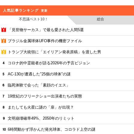
人気記事ランキング
更新
不思議ベスト10！
総合
「見世物サーカス」で最も愛された人間5選
ブラジル金属球体UFO事件の機密ファイル
トランプ大統領に「エイリアン発表原稿」を渡した男
コロナ的中霊能者が語る2026年の予言ビジョン
AC-130が遭遇した"25個の球体"の謎
臨死体験で会った「素顔のイエス」
19世紀のフリークショー出演者たちの実態
またしても火星に謎の「扉」が出現？
文明崩壊確率49%、2050年のリミット
6時間動かず浮かんだ発光球体、コロラド上空の謎