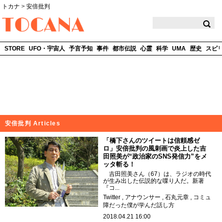
トカナ
>
安倍批判
TOCANA
STORE
UFO・宇宙人
予言予知
事件
都市伝説
心霊
科学
UMA
歴史
スピ
安倍批判 Articles
「橋下さんのツイートは信頼感ゼ
ロ」安倍批判の風刺画で炎上した吉
田照美が“政治家のSNS発信力”をメ
ッタ斬る！
吉田照美さん（67）は、ラジオの時代
が生み出した伝説的な喋り人だ。新著
『コ...
Twitter
アナウンサー
石丸元章
コミュ
障だった僕が学んだ話し方
2018.04.21 16:00