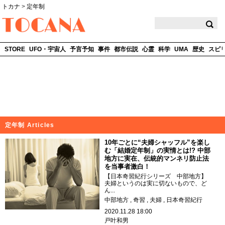
トカナ
>
定年制
TOCANA
STORE
UFO・宇宙人
予言予知
事件
都市伝説
心霊
科学
UMA
歴史
スピ
定年制 Articles
10年ごとに“夫婦シャッフル”を楽し
む「結婚定年制」の実情とは!? 中部
地方に実在、伝統的マンネリ防止法
を当事者激白！
【日本奇習紀行シリーズ 中部地方】
夫婦というのは実に切ないもので、ど
ん...
中部地方
奇習
夫婦
日本奇習紀行
2020.11.28 18:00
戸叶和男