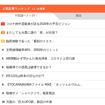
人気記事ランキング
11:35更新
不思議ベスト10！
総合
コロナ的中霊能者が語る2026年の予言ビジョン
またしても火星に謎の「扉」が出現？
臨死体験で会った「素顔のイエス」
文明崩壊確率49%、2050年のリミット
6時間動かず浮かんだ発光球体、コロラド上空の謎
核爆弾で小惑星は破壊できるか？
8月12日は終末の日なのか!?
【TOCANA的UMAファイル #04】「タッツェルヴルム」
怪物ザメ「シャークジラ」核変異説
月面の「巨大UFO群」新説の中身