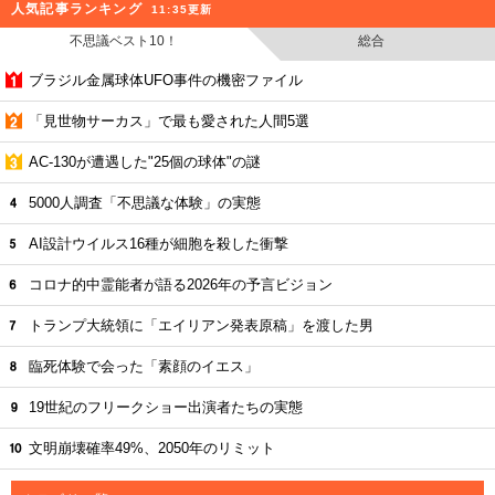
人気記事ランキング
11:35更新
不思議ベスト10！
総合
ブラジル金属球体UFO事件の機密ファイル
「見世物サーカス」で最も愛された人間5選
AC-130が遭遇した"25個の球体"の謎
5000人調査「不思議な体験」の実態
AI設計ウイルス16種が細胞を殺した衝撃
コロナ的中霊能者が語る2026年の予言ビジョン
トランプ大統領に「エイリアン発表原稿」を渡した男
臨死体験で会った「素顔のイエス」
19世紀のフリークショー出演者たちの実態
文明崩壊確率49%、2050年のリミット