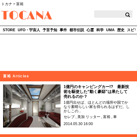
トカナ
>
富裕
TOCANA
STORE
UFO・宇宙人
予言予知
事件
都市伝説
心霊
科学
UMA
歴史
スピ
富裕 Articles
1億円のキャンピングカー!? 最新技
術を駆使した“動く豪邸”は果たして
売れるのか？
1億円出せば、ほとんどの場所や国でか
なり素晴らしい家を得られるはずだ。し
かしこの...
セレブ
美加 リッター
富裕
車
2014.05.30 16:00