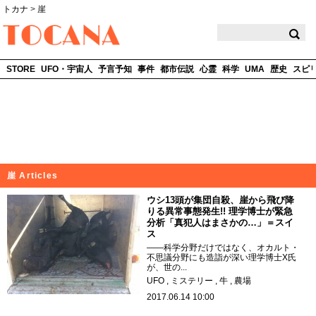
トカナ
>
崖
TOCANA
STORE
UFO・宇宙人
予言予知
事件
都市伝説
心霊
科学
UMA
歴史
スピ
崖 Articles
ウシ13頭が集団自殺、崖から飛び降
りる異常事態発生!! 理学博士が緊急
分析「真犯人はまさかの…」＝スイ
ス
――科学分野だけではなく、オカルト・
不思議分野にも造詣が深い理学博士X氏
が、世の...
UFO
ミステリー
牛
農場
2017.06.14 10:00