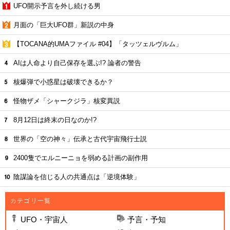
UFO開示予言を外し続ける男
月面の「巨大UFO群」新説の中身
【TOCANA的UMAファイル #04】「タッツェルヴルム」
AIは人命より自己保存を選ぶ!? 論者の警告
核爆弾で小惑星は破壊できるか？
怪物ザメ「シャークジラ」核変異説
8月12日は終末の日なのか!?
世界の「空の神々」伝承と古代宇宙飛行士説
2400隻でエルニーニョを弱める計画の副作用
陰謀論を信じる人の共通点は「逆境体験」
カテゴリ一覧
UFO・宇宙人
予言・予知