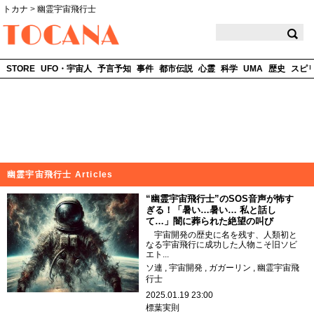
トカナ
>
幽霊宇宙飛行士
TOCANA
STORE
UFO・宇宙人
予言予知
事件
都市伝説
心霊
科学
UMA
歴史
スピ
幽霊宇宙飛行士 Articles
“幽霊宇宙飛行士”のSOS音声が怖す
ぎる！「暑い…暑い… 私と話し
て…」闇に葬られた絶望の叫び
宇宙開発の歴史に名を残す、人類初と
なる宇宙飛行に成功した人物こそ旧ソビ
エト...
ソ連
宇宙開発
ガガーリン
幽霊宇宙飛
行士
2025.01.19 23:00
標葉実則