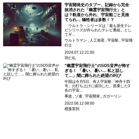
宇宙開発史のタブー、記録から完全
抹消された「幽霊宇宙飛行士」と
は？軌道から外れ、宇宙船ごと見捨
てられ… 犠牲者は多数！？
ウルトラ・シリーズは「最も派生テレ
ビシリーズが作られたテレビ番組」とし
てギ...
ウルトラマン
人工衛星
宇宙船
宇宙飛
行士
2024.07.12 21:00
羽仁礼
“幽霊宇宙飛行士”のSOS音声が怖す
ぎる！ 「暑い、暑い… 私と話し
て…」闇に葬られた絶望の叫び
中国は今月5日、有人宇宙船「神舟十四
号」の打ち上げに成功した。搭乗した3
名の宇宙...
事故
ソ連
宇宙開発
ガガーリン
2022.06.12 08:00
標葉実則