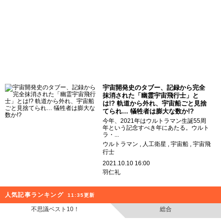
宇宙開発史のタブー、記録から完全
抹消された「幽霊宇宙飛行士」と
は!? 軌道から外れ、宇宙船ごと見捨
てられ… 犠牲者は膨大な数か!?
今年、2021年はウルトラマン生誕55周
年という記念すべき年にあたる。ウルト
ラ・...
ウルトラマン
人工衛星
宇宙船
宇宙飛
行士
2021.10.10 16:00
羽仁礼
人気記事ランキング
11:35更新
不思議ベスト10！
総合