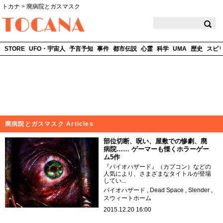
トカナ
>
廃病院とガスマスク
TOCANA
STORE
UFO・宇宙人
予言予知
事件
都市伝説
心霊
科学
UMA
歴史
スピ
廃病院とガスマスク Articles
部位切断、呪い、屋敷での惨劇、廃
病院…… ゲーマーも慄くホラーゲー
ム5作
『バイオハザード』（カプコン）などの
人気により、さまざまなタイトルが登場
してい...
バイオハザード
Dead Space
Slender
スウィートホーム
2015.12.20 16:00