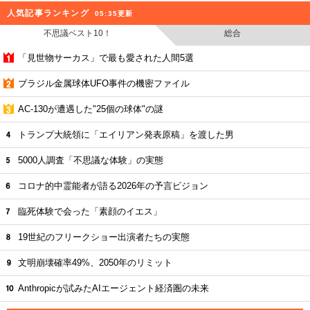
人気記事ランキング
05:35更新
不思議ベスト10！
総合
「見世物サーカス」で最も愛された人間5選
ブラジル金属球体UFO事件の機密ファイル
AC-130が遭遇した"25個の球体"の謎
トランプ大統領に「エイリアン発表原稿」を渡した男
5000人調査「不思議な体験」の実態
コロナ的中霊能者が語る2026年の予言ビジョン
臨死体験で会った「素顔のイエス」
19世紀のフリークショー出演者たちの実態
文明崩壊確率49%、2050年のリミット
Anthropicが試みたAIエージェント経済圏の未来