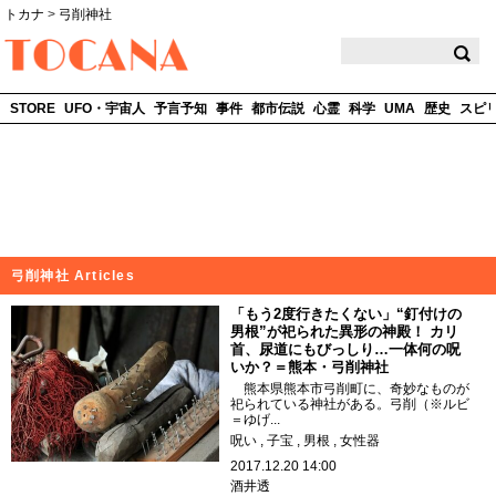
トカナ
>
弓削神社
TOCANA
STORE
UFO・宇宙人
予言予知
事件
都市伝説
心霊
科学
UMA
歴史
スピ
弓削神社 Articles
「もう2度行きたくない」“釘付けの
男根”が祀られた異形の神殿！ カリ
首、尿道にもびっしり…一体何の呪
いか？＝熊本・弓削神社
熊本県熊本市弓削町に、奇妙なものが
祀られている神社がある。弓削（※ルビ
＝ゆげ...
呪い
子宝
男根
女性器
2017.12.20 14:00
酒井透