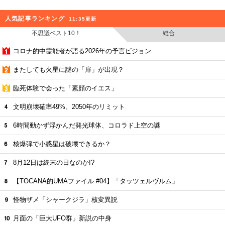
人気記事ランキング
11:35更新
不思議ベスト10！
総合
コロナ的中霊能者が語る2026年の予言ビジョン
またしても火星に謎の「扉」が出現？
臨死体験で会った「素顔のイエス」
文明崩壊確率49%、2050年のリミット
6時間動かず浮かんだ発光球体、コロラド上空の謎
核爆弾で小惑星は破壊できるか？
8月12日は終末の日なのか!?
【TOCANA的UMAファイル #04】「タッツェルヴルム」
怪物ザメ「シャークジラ」核変異説
月面の「巨大UFO群」新説の中身