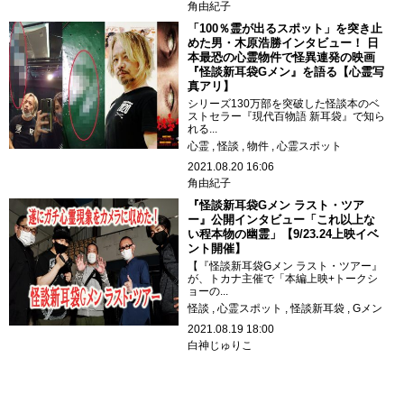
角由紀子
「100％霊が出るスポット」を突き止
めた男・木原浩勝インタビュー！ 日
本最恐の心霊物件で怪異連発の映画
『怪談新耳袋Gメン』を語る【心霊写
真アリ】
シリーズ130万部を突破した怪談本のベ
ストセラー『現代百物語 新耳袋』で知ら
れる...
心霊
怪談
物件
心霊スポット
2021.08.20 16:06
角由紀子
『怪談新耳袋Gメン ラスト・ツア
ー』公開インタビュー「これ以上な
い程本物の幽霊」【9/23.24上映イベ
ント開催】
【『怪談新耳袋Gメン ラスト・ツアー』
が、トカナ主催で「本編上映+トークシ
ョーの...
怪談
心霊スポット
怪談新耳袋
Gメン
2021.08.19 18:00
白神じゅりこ