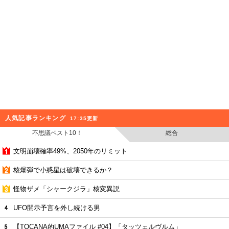
人気記事ランキング
17:35更新
不思議ベスト10！
総合
文明崩壊確率49%、2050年のリミット
核爆弾で小惑星は破壊できるか？
怪物ザメ「シャークジラ」核変異説
UFO開示予言を外し続ける男
【TOCANA的UMAファイル #04】「タッツェルヴルム」