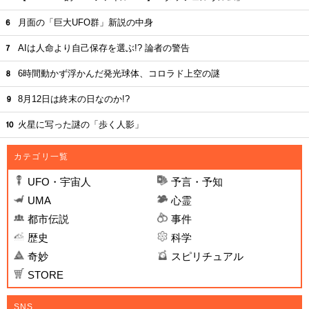
月面の「巨大UFO群」新説の中身
AIは人命より自己保存を選ぶ!? 論者の警告
6時間動かず浮かんだ発光球体、コロラド上空の謎
8月12日は終末の日なのか!?
火星に写った謎の「歩く人影」
カテゴリ一覧
UFO・宇宙人
予言・予知
UMA
心霊
都市伝説
事件
歴史
科学
奇妙
スピリチュアル
STORE
SNS