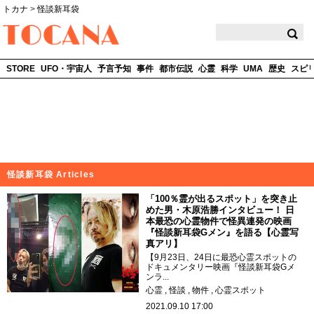
トカナ
>
怪談新耳袋
TOCANA
STORE
UFO・宇宙人
予言予知
事件
都市伝説
心霊
科学
UMA
歴史
スピ
怪談新耳袋 Articles
「100％霊が出るスポット」を突き止
めた男・木原浩勝インタビュー！ 日
本最恐の心霊物件で怪異連発の映画
『怪談新耳袋Gメン』を語る【心霊写
真アリ】
【9月23日、24日に最恐心霊スポットの
ドキュメンタリー映画『怪談新耳袋Gメ
ンラ...
心霊
怪談
物件
心霊スポット
2021.09.10 17:00