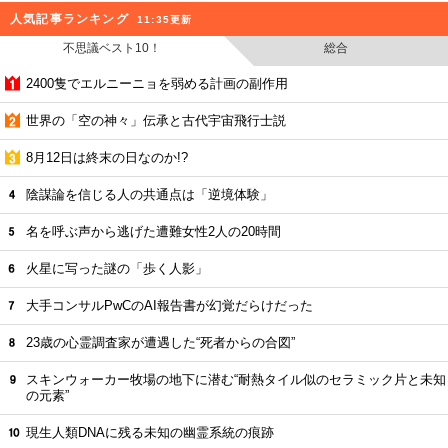
人気記事ランキング
11:35更新
不思議ベスト10！
総合
2400隻でエルニーニョを弱める計画の副作用
世界の「空の神々」伝承と古代宇宙飛行士説
8月12日は終末の日なのか!?
陰謀論を信じる人の共通点は「逆境体験」
名を呼ぶ声から逃げた遭難女性2人の20時間
火星に写った謎の「歩く人影」
大手コンサルPwCのAI報告書が幻覚だらけだった
23歳の心霊調査家が遭遇した“死者からの合図”
スキンウォーカー牧場の地下に潜む“耐熱タイル似のセラミック片と未知
の元素”
現生人類DNAに残る未知の幽霊系統の痕跡