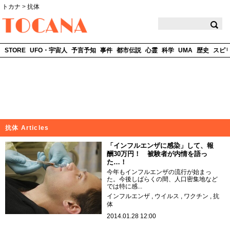
トカナ
>
抗体
TOCANA
STORE
UFO・宇宙人
予言予知
事件
都市伝説
心霊
科学
UMA
歴史
スピ
抗体 Articles
「インフルエンザに感染」して、報
酬30万円！ 被験者が内情を語っ
た…！
今年もインフルエンザの流行が始まっ
た。今後しばらくの間、人口密集地など
では特に感...
インフルエンザ
ウイルス
ワクチン
抗
体
2014.01.28 12:00