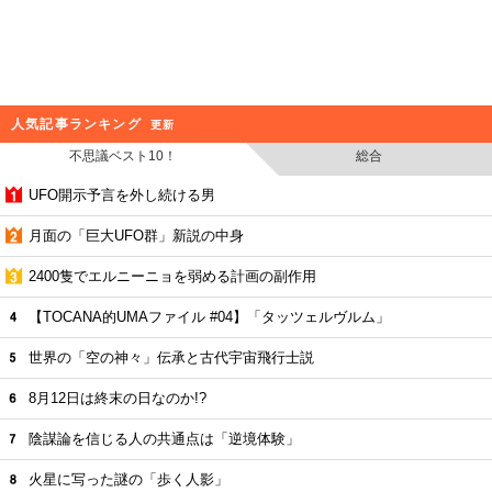
人気記事ランキング
更新
不思議ベスト10！
総合
UFO開示予言を外し続ける男
月面の「巨大UFO群」新説の中身
2400隻でエルニーニョを弱める計画の副作用
【TOCANA的UMAファイル #04】「タッツェルヴルム」
世界の「空の神々」伝承と古代宇宙飛行士説
8月12日は終末の日なのか!?
陰謀論を信じる人の共通点は「逆境体験」
火星に写った謎の「歩く人影」