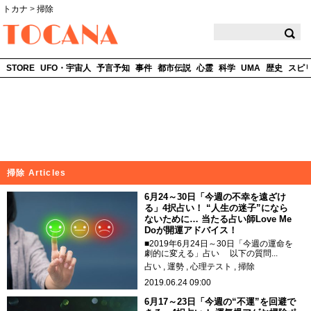
トカナ
>
掃除
TOCANA
STORE
UFO・宇宙人
予言予知
事件
都市伝説
心霊
科学
UMA
歴史
スピ
掃除 Articles
6月24～30日「今週の不幸を遠ざけ
る」4択占い！ “人生の迷子”になら
ないために… 当たる占い師Love Me
Doが開運アドバイス！
■2019年6月24日～30日「今週の運命を
劇的に変える」占い 以下の質問...
占い
運勢
心理テスト
掃除
2019.06.24 09:00
6月17～23日「今週の“不運”を回避で