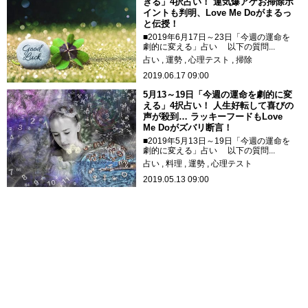
きる」4択占い！ 運気爆アゲお掃除ポ
イントも判明、Love Me Doがまるっ
と伝授！
■2019年6月17日～23日「今週の運命を
劇的に変える」占い 以下の質問...
占い
運勢
心理テスト
掃除
2019.06.17 09:00
5月13～19日「今週の運命を劇的に変
える」4択占い！ 人生好転して喜びの
声が殺到… ラッキーフードもLove
Me Doがズバリ断言！
■2019年5月13日～19日「今週の運命を
劇的に変える」占い 以下の質問...
占い
料理
運勢
心理テスト
2019.05.13 09:00