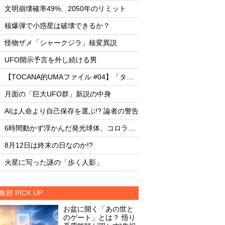
・
・
文明崩壊確率49%、2050年のリミット
文明崩壊確率49%、2
・
・
核爆弾で小惑星は破壊できるか？
核爆弾で小惑星は破
・
・
怪物ザメ「シャークジラ」核変異説
怪物ザメ「シャーク
・
・
UFO開示予言を外し続ける男
UFO開示予言を外し
・
・
【TOCANA的UMAファイル #04】「タッツェルヴルム」
・
・
月面の「巨大UFO群」新説の中身
月面の「巨大UFO群
・
・
AIは人命より自己保存を選ぶ!? 論者の警告
AIは人命より自己保存
・
・
6時間動かず浮かんだ発光球体、コロラド上空の謎
・
・
8月12日は終末の日なのか!?
8月12日は終末の日な
・
・
火星に写った謎の「歩く人影」
火星に写った謎の「
集部 PICK UP
お盆に開く「あの世と
のゲート」とは？ 悟り