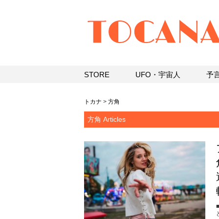
STORE
UFO・宇宙人
予
トカナ
>
方角
方角 Articles