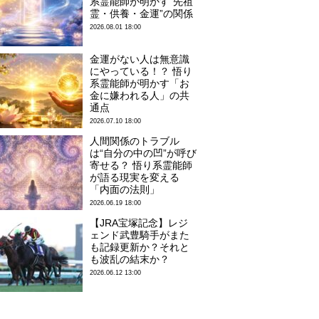
系霊能師が明かす“先祖
霊・供養・金運”の関係
2026.08.01 18:00
金運がない人は無意識
にやっている！？ 悟り
系霊能師が明かす「お
金に嫌われる人」の共
通点
2026.07.10 18:00
人間関係のトラブル
は“自分の中の凹”が呼び
寄せる？ 悟り系霊能師
が語る現実を変える
「内面の法則」
2026.06.19 18:00
【JRA宝塚記念】レジ
ェンド武豊騎手がまた
も記録更新か？それと
も波乱の結末か？
2026.06.12 13:00