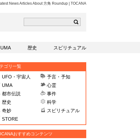
atest News Articles About 方角 Roundup | TOCANA
ら
mはこちら
Sはこちら
UMA
歴史
スピリチュアル
テゴリ一覧
UFO・宇宙人
予言・予知
UMA
心霊
都市伝説
事件
歴史
科学
奇妙
スピリチュアル
STORE
OCANAおすすめコンテンツ