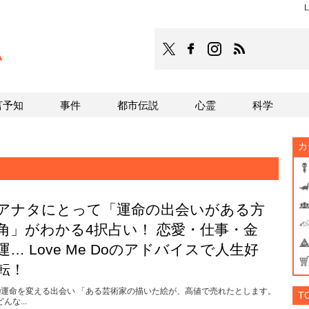
L
TOCANA
TOCANAのFacebookはこち
TOCANAのinstagra
TOCANAのRS
言予知
事件
都市伝説
心霊
科学
カ
アナタにとって「運命の出会いがある方
角」がわかる4択占い！ 恋愛・仕事・金
運… Love Me Doのアドバイスで人生好
転！
■運命を変える出会い 「ある芸術家の描いた絵が、高値で売れたとします。
T
どんな...