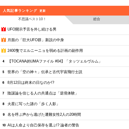
人気記事ランキング
更新
不思議ベスト10！
総合
UFO開示予言を外し続ける男
月面の「巨大UFO群」新説の中身
2400隻でエルニーニョを弱める計画の副作用
【TOCANA的UMAファイル #04】「タッツェルヴルム」
世界の「空の神々」伝承と古代宇宙飛行士説
8月12日は終末の日なのか!?
陰謀論を信じる人の共通点は「逆境体験」
火星に写った謎の「歩く人影」
名を呼ぶ声から逃げた遭難女性2人の20時間
AIは人命より自己保存を選ぶ!? 論者の警告