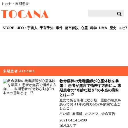
トカナ
>
末期患者
TOCANA
STORE
UFO・宇宙人
予言予知
事件
都市伝説
心霊
科学
UMA
歴史
スピ
末期患者 Articles
救命病棟の元看護師が心霊体験を暴
露！ 患者が無言で指差す方向に… 末
期患者の“奇妙な動き”の本当の意味
とは…!?
魔女である筆者は幼少期、重症の喘息を
患っており1年の約3分の2を病院で過ご
したこ...
占い師
看護師
ホスピス
余命宣告
2021.04.14 14:00
深月ユリア