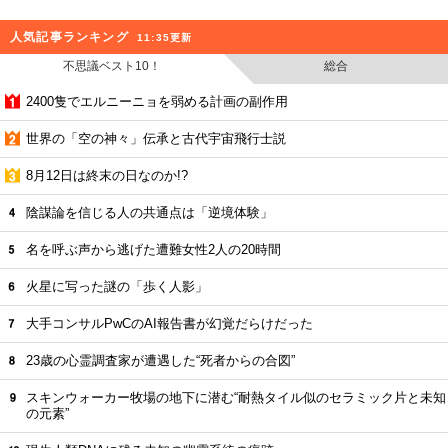
人気記事ランキング
11:35更新
不思議ベスト10！
総合
2400隻でエルニーニョを弱める計画の副作用
世界の「空の神々」伝承と古代宇宙飛行士説
8月12日は終末の日なのか!?
陰謀論を信じる人の共通点は「逆境体験」
名を呼ぶ声から逃げた遭難女性2人の20時間
火星に写った謎の「歩く人影」
大手コンサルPwCのAI報告書が幻覚だらけだった
23歳の心霊調査家が遭遇した“死者からの合図”
スキンウォーカー牧場の地下に潜む“耐熱タイル似のセラミック片と未知
の元素”