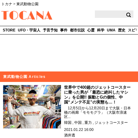
トカナ
>
東武動物公園
TOCANA
STORE
UFO・宇宙人
予言予知
事件
都市伝説
心霊
科学
UMA
歴史
スピ
東武動物公園 Articles
世界中で400超のジェットコースター
に乗った男が「最恐に絶叫したマシ
ン」を公開!! 振動とGの個性、中
国“メンテ不足”の実態も…！
12月5日から12月20日まで大阪・日本
橋の画廊「モモモグラ」（大阪市浪速
区...
韓国
中国
重力
ジェットコースター
2021.01.22 16:00
酒井透