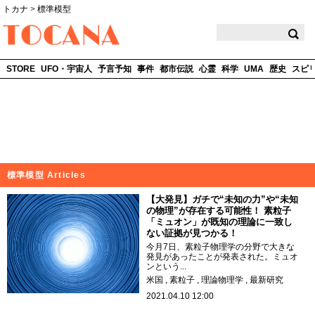
トカナ
>
標準模型
TOCANA
STORE
UFO・宇宙人
予言予知
事件
都市伝説
心霊
科学
UMA
歴史
スピ
標準模型 Articles
【大発見】ガチで“未知の力”や“未知
の物理”が存在する可能性！ 素粒子
「ミュオン」が既知の理論に一致し
ない証拠が見つかる！
今月7日、素粒子物理学の分野で大きな
発見があったことが発表された。ミュオ
ンという...
米国
素粒子
理論物理学
最新研究
2021.04.10 12:00