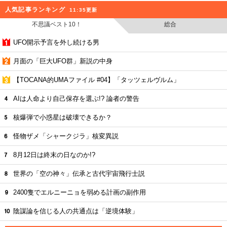
人気記事ランキング
11:35更新
不思議ベスト10！
総合
UFO開示予言を外し続ける男
月面の「巨大UFO群」新説の中身
【TOCANA的UMAファイル #04】「タッツェルヴルム」
AIは人命より自己保存を選ぶ!? 論者の警告
核爆弾で小惑星は破壊できるか？
怪物ザメ「シャークジラ」核変異説
8月12日は終末の日なのか!?
世界の「空の神々」伝承と古代宇宙飛行士説
2400隻でエルニーニョを弱める計画の副作用
陰謀論を信じる人の共通点は「逆境体験」