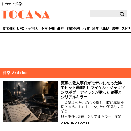
トカナ
>
洋楽
TOCANA
STORE
UFO・宇宙人
予言予知
事件
都市伝説
心霊
科学
UMA
歴史
スピ
洋楽 Articles
実際の殺人事件がモデルになった洋
楽ヒット曲8選！ マイケル・ジャクソ
ンやボブ・ディランが歌った犯罪と
シリアルキラー
音楽は私たちの心を癒し、時に感情を
揺さぶる。しかし、あなたが何気なく口
ずさ...
殺人事件
楽曲
シリアルキラー
洋楽
2026.06.29 22:30