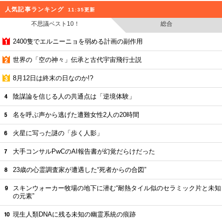
人気記事ランキング
11:35更新
不思議ベスト10！
総合
2400隻でエルニーニョを弱める計画の副作用
世界の「空の神々」伝承と古代宇宙飛行士説
8月12日は終末の日なのか!?
陰謀論を信じる人の共通点は「逆境体験」
名を呼ぶ声から逃げた遭難女性2人の20時間
火星に写った謎の「歩く人影」
大手コンサルPwCのAI報告書が幻覚だらけだった
23歳の心霊調査家が遭遇した“死者からの合図”
スキンウォーカー牧場の地下に潜む“耐熱タイル似のセラミック片と未知
の元素”
現生人類DNAに残る未知の幽霊系統の痕跡