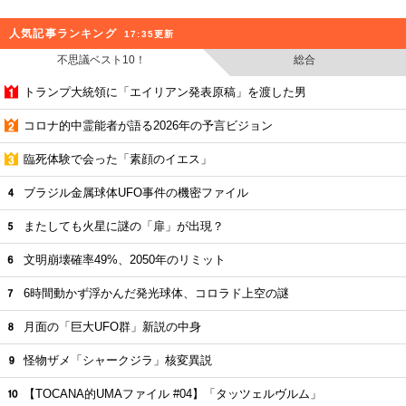
人気記事ランキング
17:35更新
不思議ベスト10！
総合
トランプ大統領に「エイリアン発表原稿」を渡した男
コロナ的中霊能者が語る2026年の予言ビジョン
臨死体験で会った「素顔のイエス」
ブラジル金属球体UFO事件の機密ファイル
またしても火星に謎の「扉」が出現？
文明崩壊確率49%、2050年のリミット
6時間動かず浮かんだ発光球体、コロラド上空の謎
月面の「巨大UFO群」新説の中身
怪物ザメ「シャークジラ」核変異説
【TOCANA的UMAファイル #04】「タッツェルヴルム」