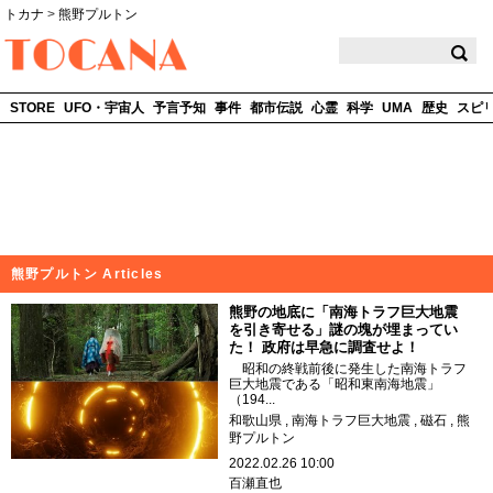
トカナ
>
熊野プルトン
TOCANA
STORE
UFO・宇宙人
予言予知
事件
都市伝説
心霊
科学
UMA
歴史
スピ
熊野プルトン Articles
熊野の地底に「南海トラフ巨大地震
を引き寄せる」謎の塊が埋まってい
た！ 政府は早急に調査せよ！
昭和の終戦前後に発生した南海トラフ
巨大地震である「昭和東南海地震」
（194...
和歌山県
南海トラフ巨大地震
磁石
熊
野プルトン
2022.02.26 10:00
百瀬直也