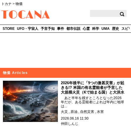
トカナ
>
物価
TOCANA
STORE
UFO・宇宙人
予言予知
事件
都市伝説
心霊
科学
UMA
歴史
スピ
物価 Articles
2026年後半に「9つの激甚災害」が起
きる!? 米国の有名霊能者が予言した
大規模火災（Kで始まる国）と大洪水
あと半年を残すところとなった2026
年だが、ある霊能者によれば年内に地球
は...
火災
原油
自然災害
水害
2026.06.16 11:30
仲田しんじ