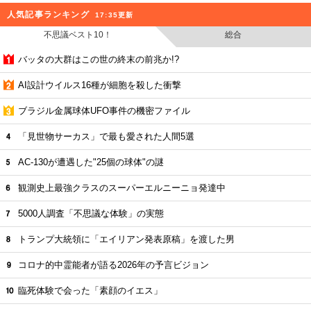
人気記事ランキング
17:35更新
不思議ベスト10！
総合
バッタの大群はこの世の終末の前兆か!?
AI設計ウイルス16種が細胞を殺した衝撃
ブラジル金属球体UFO事件の機密ファイル
「見世物サーカス」で最も愛された人間5選
AC-130が遭遇した"25個の球体"の謎
観測史上最強クラスのスーパーエルニーニョ発達中
5000人調査「不思議な体験」の実態
トランプ大統領に「エイリアン発表原稿」を渡した男
コロナ的中霊能者が語る2026年の予言ビジョン
臨死体験で会った「素顔のイエス」