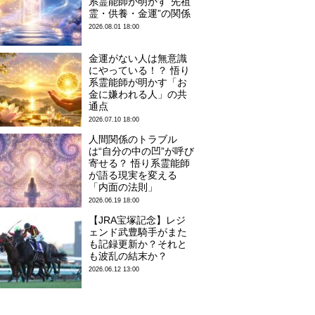
系霊能師が明かす“先祖
霊・供養・金運”の関係
2026.08.01 18:00
金運がない人は無意識
にやっている！？ 悟り
系霊能師が明かす「お
金に嫌われる人」の共
通点
2026.07.10 18:00
人間関係のトラブル
は“自分の中の凹”が呼び
寄せる？ 悟り系霊能師
が語る現実を変える
「内面の法則」
2026.06.19 18:00
【JRA宝塚記念】レジ
ェンド武豊騎手がまた
も記録更新か？それと
も波乱の結末か？
2026.06.12 13:00