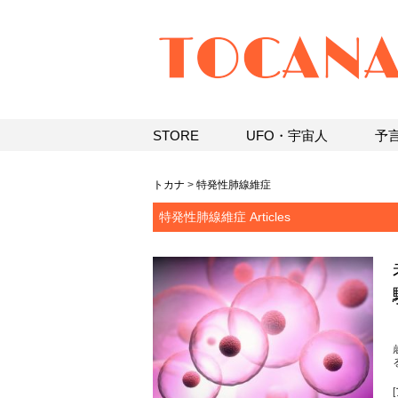
STORE
UFO・宇宙人
予
トカナ
>
特発性肺線維症
特発性肺線維症 Articles
[