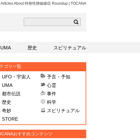
ws Articles About 特発性肺線維症 Roundup | TOCANA
ら
mはこちら
Sはこちら
UMA
歴史
スピリチュアル
テゴリ一覧
UFO・宇宙人
予言・予知
UMA
心霊
都市伝説
事件
歴史
科学
奇妙
スピリチュアル
STORE
OCANAおすすめコンテンツ