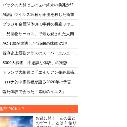
・
・
バッタの大群はこの世の終末の前兆か!?
バッタの大群はこの世
・
・
AI設計ウイルス16種が細胞を殺した衝撃
AI設計ウイルス16
・
・
ブラジル金属球体UFO事件の機密ファイル
・
・
「見世物サーカス」で最も愛された人間5選
・
・
AC-130が遭遇した"25個の球体"の謎
AC-130が遭遇した"
・
・
観測史上最強クラスのスーパーエルニーニョ発達中
・
・
5000人調査「不思議な体験」の実態
5000人調査「不思
・
・
トランプ大統領に「エイリアン発表原稿」を渡した男
・
・
コロナ的中霊能者が語る2026年の予言ビジョン
・
・
臨死体験で会った「素顔のイエス」
臨死体験で会った「
集部 PICK UP
お盆に開く「あの世と
のゲート」とは？ 悟り