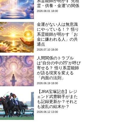
系霊能師が明かす“先祖
霊・供養・金運”の関係
2026.08.01 18:00
金運がない人は無意識
にやっている！？ 悟り
系霊能師が明かす「お
金に嫌われる人」の共
通点
2026.07.10 18:00
人間関係のトラブル
は“自分の中の凹”が呼び
寄せる？ 悟り系霊能師
が語る現実を変える
「内面の法則」
2026.06.19 18:00
【JRA宝塚記念】レジ
ェンド武豊騎手がまた
も記録更新か？それと
も波乱の結末か？
2026.06.12 13:00