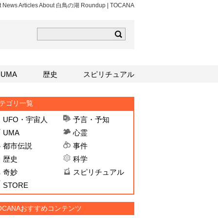
st News Articles About 白鳥の湖 Roundup | TOCANA
ら
mはこちら
Sはこちら
UMA
歴史
スピリチュアル
テゴリ一覧
UFO・宇宙人
予言・予知
UMA
心霊
都市伝説
事件
歴史
科学
奇妙
スピリチュアル
STORE
OCANAおすすめコンテンツ