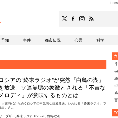
Late
TOCANA
TOCANAのFacebookはこち
TOCANAのinstagra
TOCANAのRS
言予知
事件
都市伝説
心霊
科学
カ
ロシアの”終末ラジオ”が突然『白鳥の湖』
を放送。ソ連崩壊の象徴とされる「不吉な
メロディ」が意味するものとは
ソ連時代から続くロシアの不気味な短波放送、いわゆる「終末ラジオ」で
先日、き...
T
ザ・ブザー
,
終末ラジオ
,
UVB-76
,
白鳥の湖
]