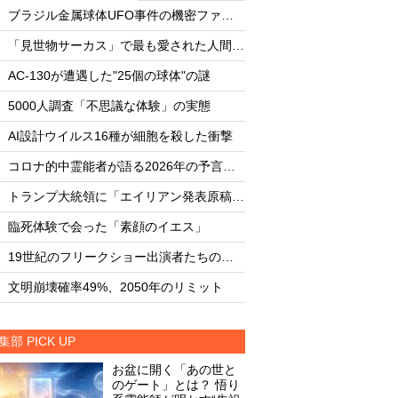
・
・
ブラジル金属球体UFO事件の機密ファイル
・
・
「見世物サーカス」で最も愛された人間5選
・
・
AC-130が遭遇した"25個の球体"の謎
AC-130が遭遇した"
・
・
5000人調査「不思議な体験」の実態
5000人調査「不思
・
・
AI設計ウイルス16種が細胞を殺した衝撃
AI設計ウイルス16
・
・
コロナ的中霊能者が語る2026年の予言ビジョン
・
・
トランプ大統領に「エイリアン発表原稿」を渡した男
・
・
臨死体験で会った「素顔のイエス」
臨死体験で会った「
・
・
19世紀のフリークショー出演者たちの実態
・
・
文明崩壊確率49%、2050年のリミット
文明崩壊確率49%、2
集部 PICK UP
お盆に開く「あの世と
のゲート」とは？ 悟り