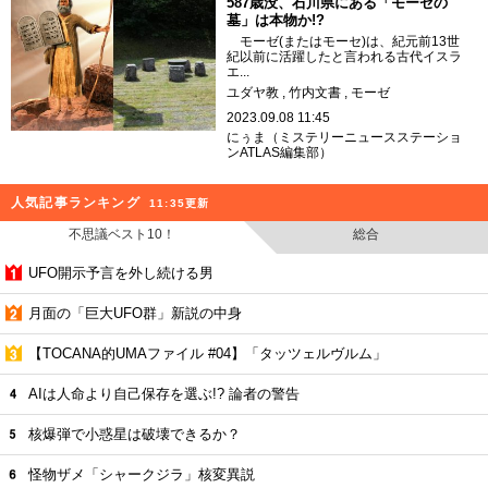
587歳没、石川県にある「モーゼの
墓」は本物か!?
モーゼ(またはモーセ)は、紀元前13世
紀以前に活躍したと言われる古代イスラ
エ...
ユダヤ教
竹内文書
モーゼ
2023.09.08 11:45
にぅま（ミステリーニュースステーショ
ンATLAS編集部）
人気記事ランキング
11:35更新
不思議ベスト10！
総合
UFO開示予言を外し続ける男
月面の「巨大UFO群」新説の中身
【TOCANA的UMAファイル #04】「タッツェルヴルム」
AIは人命より自己保存を選ぶ!? 論者の警告
核爆弾で小惑星は破壊できるか？
怪物ザメ「シャークジラ」核変異説