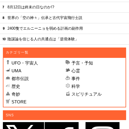
8月12日は終末の日なのか!?
世界の「空の神々」伝承と古代宇宙飛行士説
2400隻でエルニーニョを弱める計画の副作用
陰謀論を信じる人の共通点は「逆境体験」
カテゴリ一覧
UFO・宇宙人
予言・予知
UMA
心霊
都市伝説
事件
歴史
科学
奇妙
スピリチュアル
STORE
SNS