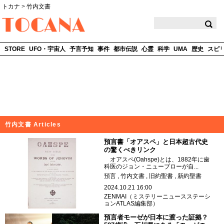
トカナ
>
竹内文書
TOCANA
STORE
UFO・宇宙人
予言予知
事件
都市伝説
心霊
科学
UMA
歴史
スピ
竹内文書 Articles
預言書「オアスペ」と日本超古代史
の驚くべきリンク
オアスペ(Oahspe)とは、1882年に歯
科医のジョン・ニューブローが自...
預言
竹内文書
旧約聖書
新約聖書
2024.10.21 16:00
ZENMAI（ミステリーニュースステーシ
ョンATLAS編集部）
預言者モーゼが日本に渡った証拠？