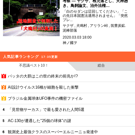
考察 ― ヤクザ、稚児落とし、犬神憑
き、鳥飼論文、治外法権…
「白のセダンは迂回してください」「こ
の先日本国憲法適用されません」「突然
プレ...
ヤクザ
犬鳴村
アリラン峠
筑豊炭鉱.
泥棒部落
2020.03.03 18:00
神ノ國ヲ
人気記事ランキング
17:35更新
不思議ベスト10！
総合
バッタの大群はこの世の終末の前兆か!?
AI設計ウイルス16種が細胞を殺した衝撃
ブラジル金属球体UFO事件の機密ファイル
「見世物サーカス」で最も愛された人間5選
AC-130が遭遇した"25個の球体"の謎
観測史上最強クラスのスーパーエルニーニョ発達中