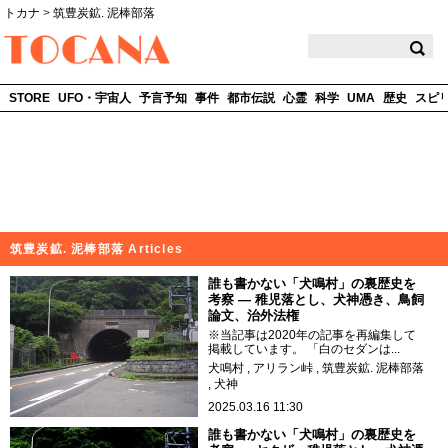
トカナ
>
筑豊炭鉱. 泥棒部落
TOCANA
STORE
UFO・宇宙人
予言予知
事件
都市伝説
心霊
科学
UMA
歴史
スピ
筑豊炭鉱. 泥棒部落 Articles
誰も書かない「犬鳴村」の裏歴史を
考察 ― 稚児落とし、犬神憑き、鳥飼
論文、治外法権
※当記事は2020年の記事を再編集して
掲載しています。 「白のセダンは...
犬鳴村
アリラン峠
筑豊炭鉱. 泥棒部落
犬神
2025.03.16 11:30
誰も書かない「犬鳴村」の裏歴史を