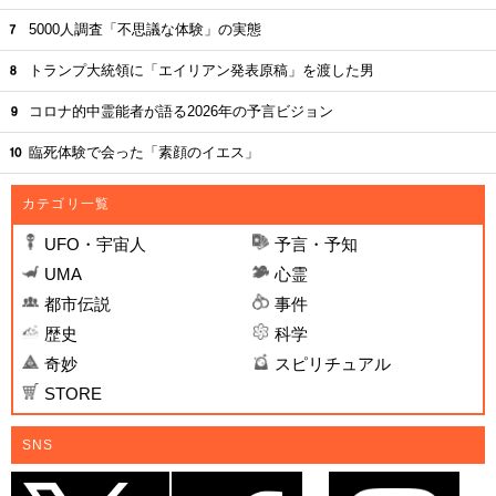
5000人調査「不思議な体験」の実態
トランプ大統領に「エイリアン発表原稿」を渡した男
コロナ的中霊能者が語る2026年の予言ビジョン
臨死体験で会った「素顔のイエス」
カテゴリ一覧
UFO・宇宙人
予言・予知
UMA
心霊
都市伝説
事件
歴史
科学
奇妙
スピリチュアル
STORE
SNS