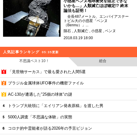
小惑星ベンヌ地球衝突を阻止できな
いかも…」人類滅亡ほぼ確定!? 終末
論法も証明！
全長487メートル、エンパイアステー
トビル大の小惑星「ベンヌ
（Bennu）」...
隕石
人類滅亡
小惑星
ベンヌ
2018.03.19 18:00
人気記事ランキング
05:35更新
不思議ベスト10！
総合
「見世物サーカス」で最も愛された人間5選
ブラジル金属球体UFO事件の機密ファイル
AC-130が遭遇した"25個の球体"の謎
トランプ大統領に「エイリアン発表原稿」を渡した男
5000人調査「不思議な体験」の実態
コロナ的中霊能者が語る2026年の予言ビジョン