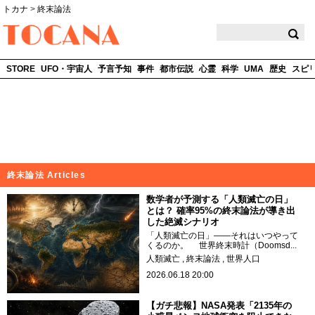
トカナ
>
終末論法
TOCANA
STORE
UFO・宇宙人
予言予知
事件
都市伝説
心霊
科学
UMA
歴史
スピ
終末論法 Articles
数学者が予測する「人類滅亡の日」
とは？ 確率95%の終末論法が導き出
した絶滅シナリオ
「人類滅亡の日」——それはいつやって
くるのか。 世界終末時計（Doomsd...
人類滅亡
終末論法
世界人口
2026.06.18 20:00
【ガチ悲報】NASA発表「2135年の