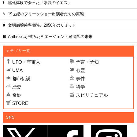
臨死体験で会った「素顔のイエス」
19世紀のフリークショー出演者たちの実態
文明崩壊確率49%、2050年のリミット
Anthropicが試みたAIエージェント経済圏の未来
カテゴリ一覧
UFO・宇宙人
予言・予知
UMA
心霊
都市伝説
事件
歴史
科学
奇妙
スピリチュアル
STORE
SNS