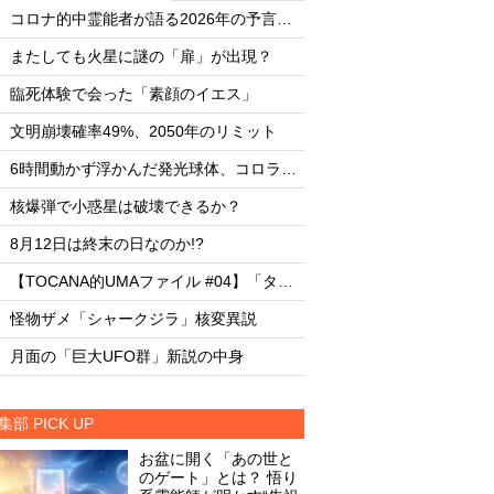
・
・
コロナ的中霊能者が語る2026年の予言ビジョン
・
・
またしても火星に謎の「扉」が出現？
またしても火星に謎
・
・
臨死体験で会った「素顔のイエス」
臨死体験で会った「
・
・
文明崩壊確率49%、2050年のリミット
文明崩壊確率49%、2
・
・
6時間動かず浮かんだ発光球体、コロラド上空の謎
・
・
核爆弾で小惑星は破壊できるか？
核爆弾で小惑星は破
・
・
8月12日は終末の日なのか!?
8月12日は終末の日な
・
・
【TOCANA的UMAファイル #04】「タッツェルヴルム」
・
・
怪物ザメ「シャークジラ」核変異説
怪物ザメ「シャーク
・
・
月面の「巨大UFO群」新説の中身
月面の「巨大UFO群
集部 PICK UP
お盆に開く「あの世と
のゲート」とは？ 悟り