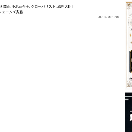
陰謀論
,
小池百合子
,
グローバリスト
,
総理大臣
]
ジェームズ斉藤
2021.07.30 12:00