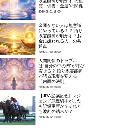
系霊能師が明かす“先祖
霊・供養・金運”の関係
2026.08.01 18:00
金運がない人は無意識
にやっている！？ 悟り
系霊能師が明かす「お
金に嫌われる人」の共
通点
2026.07.10 18:00
人間関係のトラブル
は“自分の中の凹”が呼び
寄せる？ 悟り系霊能師
が語る現実を変える
「内面の法則」
2026.06.19 18:00
【JRA宝塚記念】レジ
ェンド武豊騎手がまた
も記録更新か？それと
も波乱の結末か？
2026.06.12 13:00