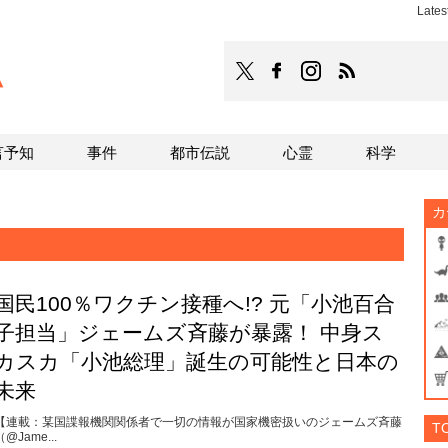
Late
TOCANA
TOCANAのFacebookはこち
TOCANAのinstagra
TOCANAのRS
言予知
事件
都市伝説
心霊
科学
カ
国民100％ワクチン接種へ!? 元「小池百合
子担当」ジェームズ斉藤が暴露！ 中身ス
カスカ「小池総理」誕生の可能性と日本の
未来
【連載：某国諜報機関関係者で一切の情報が国家機密扱いのジェームズ斉藤
T
（@Jame...