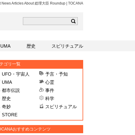
st News Articles About 総理大臣 Roundup | TOCANA
ら
mはこちら
Sはこちら
UMA
歴史
スピリチュアル
テゴリ一覧
UFO・宇宙人
予言・予知
UMA
心霊
都市伝説
事件
歴史
科学
奇妙
スピリチュアル
STORE
OCANAおすすめコンテンツ