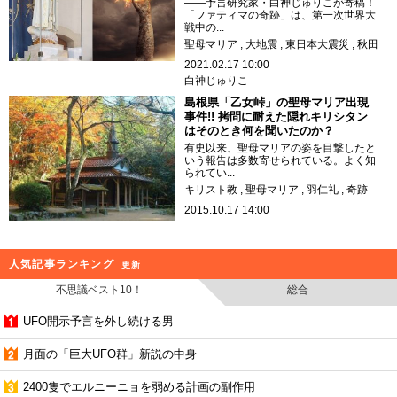
――予言研究家・白神じゅりこが寄稿！
「ファティマの奇跡」は、第一次世界大
戦中の...
聖母マリア
大地震
東日本大震災
秋田
2021.02.17 10:00
白神じゅりこ
島根県「乙女峠」の聖母マリア出現
事件!! 拷問に耐えた隠れキリシタン
はそのとき何を聞いたのか？
有史以来、聖母マリアの姿を目撃したと
いう報告は多数寄せられている。よく知
られてい...
キリスト教
聖母マリア
羽仁礼
奇跡
2015.10.17 14:00
人気記事ランキング
更新
不思議ベスト10！
総合
UFO開示予言を外し続ける男
月面の「巨大UFO群」新説の中身
2400隻でエルニーニョを弱める計画の副作用