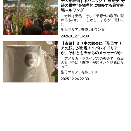
千人が殺到するパニック！ 当局が“奇
跡の電柱”を物理的に撤去する異常事
態＝ルワンダ
奇跡は突然、そして予想外の場所に現
れるものだ。 しかし、まさか「電柱」
に...
聖母マリア
奇跡
ルワンダ
2026.01.27 16:00
【奇跡】ミサ中の教会に「聖母マリ
アの顔」が出現！？パレイドリア
か、それとも天からのメッセージか
アメリカ・ラスベガスの教会で、祝日
のミサ中に「奇跡」が起きたと話題にな
って...
聖母マリア
奇跡
ミサ
2025.12.24 22:30