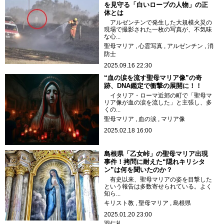
を見守る「白いローブの人物」の正
体とは
アルゼンチンで発生した大規模火災の
現場で撮影された一枚の写真が、不気味
な心...
聖母マリア
心霊写真
アルゼンチン
消
防士
2025.09.16 22:30
“血の涙を流す聖母マリア像”の奇
跡、DNA鑑定で衝撃の展開に！！
イタリア・ローマ近郊の町で「聖母マ
リア像が血の涙を流した」と主張し、多
くの...
聖母マリア
血の涙
マリア像
2025.02.18 16:00
島根県「乙女峠」の聖母マリア出現
事件！拷問に耐えた“隠れキリシタ
ン”は何を聞いたのか？
有史以来、聖母マリアの姿を目撃した
という報告は多数寄せられている。よく
知ら...
キリスト教
聖母マリア
島根県
2025.01.20 23:00
羽仁礼