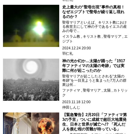
史上最大の“聖母出現”事件の真相！
なぜエジプトで聖母が繰り返し現れ
るのか？
聖母マリアといえば、キリスト教におけ
る救世主にして神の子であるイエスの産
みの母で...
イスラム教
キリスト教
聖母マリア
エ
ジプト
2024.12.24 20:00
羽仁礼
神の光か幻か…太陽が踊った「1917
年ファティマの太陽の奇跡」では実
際に何が起こったのか
聖母マリアが起こしたとされる“太陽の
奇跡”を一目見ようと集まった7万人の群
衆は何...
ファティマ
聖母マリア
太陽
カトリッ
ク
2023.11.18 12:00
仲田しんじ
【緊急警告】2月20日「ファティマ第
3の予言」ついに成就で超巨大地震発
生、日本と世界が滅亡へ!? 「死んだ
人を羨む程の苦難が待っている」