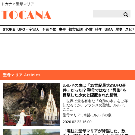
トカナ
>
聖母マリア
TOCANA
STORE
UFO・宇宙人
予言予知
事件
都市伝説
心霊
科学
UMA
歴史
スピ
聖母マリア Articles
ルルドの泉は「19世紀最大のUFO事
件」だった!? 聖母ではなく“異形”を
目撃した少女と隠蔽された情報
世界で最も有名な「奇跡の水」をご存
知だろうか。フランスの聖地、ルルド。
ここ...
聖母マリア
奇跡
ルルドの泉
2026.02.22 16:00
「電柱に聖母マリアが降臨した」数