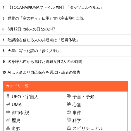
【TOCANA的UMAファイル #04】「タッツェルヴルム」
世界の「空の神々」伝承と古代宇宙飛行士説
8月12日は終末の日なのか!?
陰謀論を信じる人の共通点は「逆境体験」
火星に写った謎の「歩く人影」
名を呼ぶ声から逃げた遭難女性2人の20時間
AIは人命より自己保存を選ぶ!? 論者の警告
カテゴリ一覧
UFO・宇宙人
予言・予知
UMA
心霊
都市伝説
事件
歴史
科学
奇妙
スピリチュアル