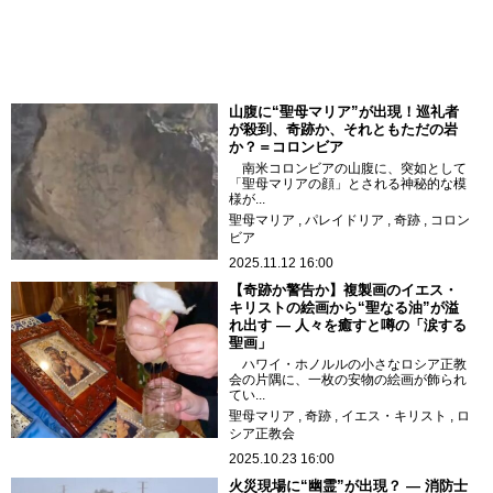
山腹に“聖母マリア”が出現！巡礼者
が殺到、奇跡か、それともただの岩
か？＝コロンビア
南米コロンビアの山腹に、突如として
「聖母マリアの顔」とされる神秘的な模
様が...
聖母マリア
パレイドリア
奇跡
コロン
ビア
2025.11.12 16:00
【奇跡か警告か】複製画のイエス・
キリストの絵画から“聖なる油”が溢
れ出す ― 人々を癒すと噂の「涙する
聖画」
ハワイ・ホノルルの小さなロシア正教
会の片隅に、一枚の安物の絵画が飾られ
てい...
聖母マリア
奇跡
イエス・キリスト
ロ
シア正教会
2025.10.23 16:00
火災現場に“幽霊”が出現？ ― 消防士