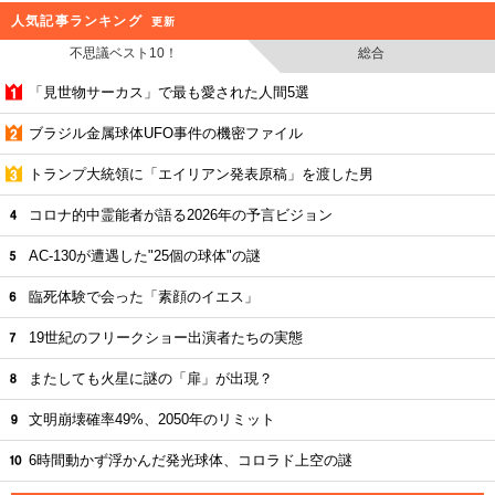
人気記事ランキング
更新
不思議ベスト10！
総合
「見世物サーカス」で最も愛された人間5選
ブラジル金属球体UFO事件の機密ファイル
トランプ大統領に「エイリアン発表原稿」を渡した男
コロナ的中霊能者が語る2026年の予言ビジョン
AC-130が遭遇した"25個の球体"の謎
臨死体験で会った「素顔のイエス」
19世紀のフリークショー出演者たちの実態
またしても火星に謎の「扉」が出現？
文明崩壊確率49%、2050年のリミット
6時間動かず浮かんだ発光球体、コロラド上空の謎