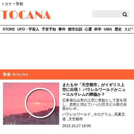
トカナ
>
聖都
TOCANA
STORE
UFO・宇宙人
予言予知
事件
都市伝説
心霊
科学
UMA
歴史
スピ
聖都 Articles
またもや「天空都市」がイギリス上
空に出現！ パラレルワールドかニュ
ーエルサレムの降臨か？
広東省仏山市の上空に突如として姿を現
し、忽然と消えていった巨大ビル群の光
景がレポ...
パラレルワールド
ホログラム
高夏五
道
天空都市
2015.10.27 18:00