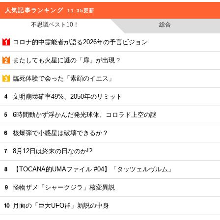
人気記事ランキング
11:35更新
不思議ベスト10！
総合
コロナ的中霊能者が語る2026年の予言ビジョン
またしても火星に謎の「扉」が出現？
臨死体験で会った「素顔のイエス」
文明崩壊確率49%、2050年のリミット
6時間動かず浮かんだ発光球体、コロラド上空の謎
核爆弾で小惑星は破壊できるか？
8月12日は終末の日なのか!?
【TOCANA的UMAファイル #04】「タッツェルヴルム」
怪物ザメ「シャークジラ」核変異説
月面の「巨大UFO群」新説の中身