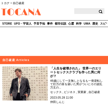
トカナ
>
自己破産
TOCANA
STORE
UFO・宇宙人
予言予知
事件
都市伝説
心霊
科学
UMA
歴史
スピ
自己破産 Articles
「人生を破壊された」 世界一のエリ
ートセックスクラブを作った男に何
が？
46歳にして一文無しとなるも一発逆転し
て巨万の富を築いた男がついにその波乱
万丈の...
セックス
ビジネス
実業家
自己破産
2023.05.28 11:00
仲田しんじ