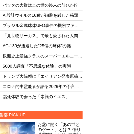
・
・
バッタの大群はこの世の終末の前兆か!?
バッタの大群はこの世
・
・
AI設計ウイルス16種が細胞を殺した衝撃
AI設計ウイルス16
・
・
ブラジル金属球体UFO事件の機密ファイル
・
・
「見世物サーカス」で最も愛された人間5選
・
・
AC-130が遭遇した"25個の球体"の謎
AC-130が遭遇した"
・
・
観測史上最強クラスのスーパーエルニーニョ発達中
・
・
5000人調査「不思議な体験」の実態
5000人調査「不思
・
・
トランプ大統領に「エイリアン発表原稿」を渡した男
・
・
コロナ的中霊能者が語る2026年の予言ビジョン
・
・
臨死体験で会った「素顔のイエス」
臨死体験で会った「
集部 PICK UP
お盆に開く「あの世と
のゲート」とは？ 悟り