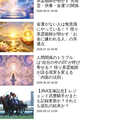
系霊能師が明かす“先祖
霊・供養・金運”の関係
2026.08.01 18:00
金運がない人は無意識
にやっている！？ 悟り
系霊能師が明かす「お
金に嫌われる人」の共
通点
2026.07.10 18:00
人間関係のトラブル
は“自分の中の凹”が呼び
寄せる？ 悟り系霊能師
が語る現実を変える
「内面の法則」
2026.06.19 18:00
【JRA宝塚記念】レジ
ェンド武豊騎手がまた
も記録更新か？それと
も波乱の結末か？
2026.06.12 13:00