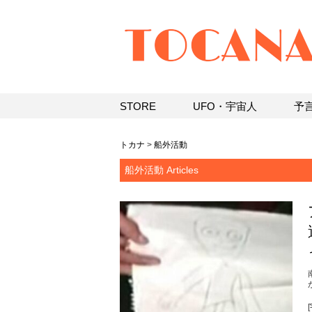
STORE
UFO・宇宙人
予
トカナ
>
船外活動
船外活動 Articles
[