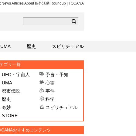
st News Articles About 船外活動 Roundup | TOCANA
ら
mはこちら
Sはこちら
UMA
歴史
スピリチュアル
テゴリ一覧
UFO・宇宙人
予言・予知
UMA
心霊
都市伝説
事件
歴史
科学
奇妙
スピリチュアル
STORE
OCANAおすすめコンテンツ