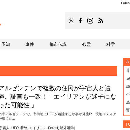
Late
TOCANA
TOCANAのFacebookはこち
TOCANAのinstagra
TOCANAのRS
言予知
事件
都市伝説
心霊
科学
カ
アルゼンチンで複数の住民が宇宙人と遭
遇、証言も一致！「エイリアンが迷子にな
った可能性 」
南米アルゼンチンで、市街地にUFOが着陸する珍事が発生!? 現地メディア
が報じた...
T
宇宙人
,
UFO
,
着陸
,
エイリアン
,
Forest
,
船外活動
]