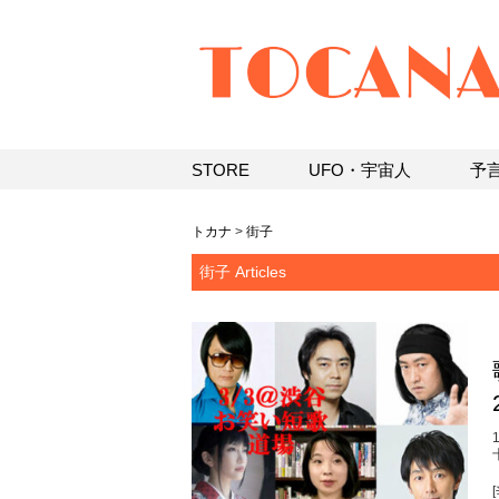
STORE
UFO・宇宙人
予
トカナ
>
街子
街子 Articles
[