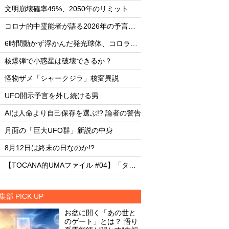
・
・
文明崩壊確率49%、2050年のリミット
文明崩壊確率49%、2
・
・
コロナ的中霊能者が語る2026年の予言ビジョン
・
・
6時間動かず浮かんだ発光球体、コロラド上空の謎
・
・
核爆弾で小惑星は破壊できるか？
核爆弾で小惑星は破
・
・
怪物ザメ「シャークジラ」核変異説
怪物ザメ「シャーク
・
・
UFO開示予言を外し続ける男
UFO開示予言を外し
・
・
AIは人命より自己保存を選ぶ!? 論者の警告
AIは人命より自己保存
・
・
月面の「巨大UFO群」新説の中身
月面の「巨大UFO群
・
・
8月12日は終末の日なのか!?
8月12日は終末の日な
・
・
【TOCANA的UMAファイル #04】「タッツェルヴルム」
集部 PICK UP
お盆に開く「あの世と
のゲート」とは？ 悟り