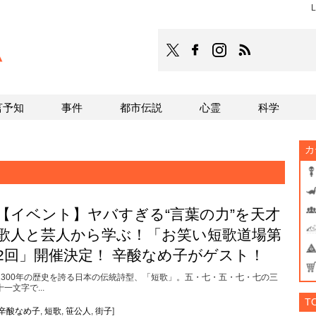
L
TOCANA
TOCANAのFacebookはこち
TOCANAのinstagra
TOCANAのRS
言予知
事件
都市伝説
心霊
科学
カ
【イベント】ヤバすぎる“言葉の力”を天才
歌人と芸人から学ぶ！「お笑い短歌道場第
2回」開催決定！ 辛酸なめ子がゲスト！
1300年の歴史を誇る日本の伝統詩型、「短歌」。五・七・五・七・七の三
十一文字で...
T
辛酸なめ子
,
短歌
,
笹公人
,
街子
]