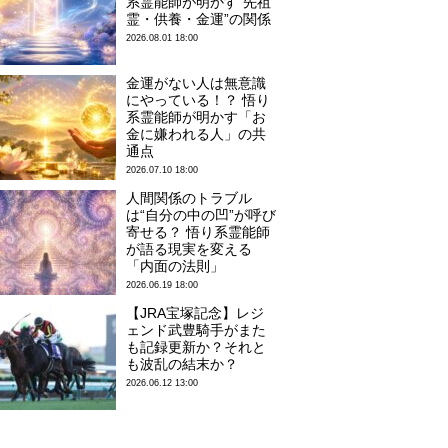
系霊能師が明かす“先祖
霊・供養・金運”の関係
2026.08.01 18:00
金運がない人は無意識
にやっている！？ 悟り
系霊能師が明かす「お
金に嫌われる人」の共
通点
2026.07.10 18:00
人間関係のトラブル
は“自分の中の凹”が呼び
寄せる？ 悟り系霊能師
が語る現実を変える
「内面の法則」
2026.06.19 18:00
【JRA宝塚記念】レジ
ェンド武豊騎手がまた
も記録更新か？それと
も波乱の結末か？
2026.06.12 13:00