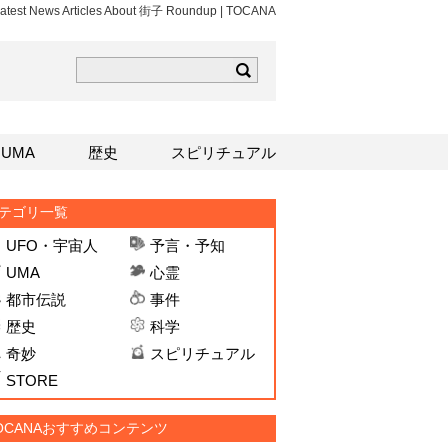
atest News Articles About 街子 Roundup | TOCANA
ら
mはこちら
Sはこちら
UMA
歴史
スピリチュアル
テゴリ一覧
UFO・宇宙人
予言・予知
UMA
心霊
都市伝説
事件
歴史
科学
奇妙
スピリチュアル
STORE
OCANAおすすめコンテンツ