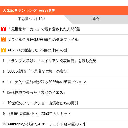
人気記事ランキング
05:35更新
不思議ベスト10！
総合
「見世物サーカス」で最も愛された人間5選
ブラジル金属球体UFO事件の機密ファイル
AC-130が遭遇した"25個の球体"の謎
トランプ大統領に「エイリアン発表原稿」を渡した男
5000人調査「不思議な体験」の実態
コロナ的中霊能者が語る2026年の予言ビジョン
臨死体験で会った「素顔のイエス」
19世紀のフリークショー出演者たちの実態
文明崩壊確率49%、2050年のリミット
Anthropicが試みたAIエージェント経済圏の未来