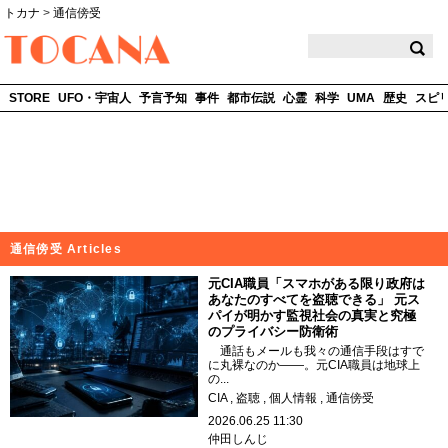
トカナ
>
通信傍受
TOCANA
STORE
UFO・宇宙人
予言予知
事件
都市伝説
心霊
科学
UMA
歴史
スピ
通信傍受 Articles
元CIA職員「スマホがある限り政府は
あなたのすべてを盗聴できる」 元ス
パイが明かす監視社会の真実と究極
のプライバシー防衛術
通話もメールも我々の通信手段はすで
に丸裸なのか――。元CIA職員は地球上
の...
CIA
盗聴
個人情報
通信傍受
2026.06.25 11:30
仲田しんじ