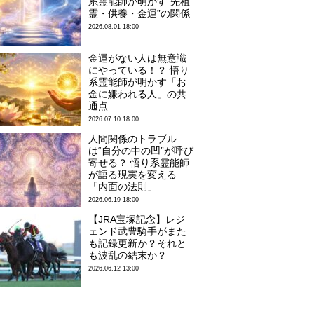
系霊能師が明かす“先祖
霊・供養・金運”の関係
2026.08.01 18:00
金運がない人は無意識
にやっている！？ 悟り
系霊能師が明かす「お
金に嫌われる人」の共
通点
2026.07.10 18:00
人間関係のトラブル
は“自分の中の凹”が呼び
寄せる？ 悟り系霊能師
が語る現実を変える
「内面の法則」
2026.06.19 18:00
【JRA宝塚記念】レジ
ェンド武豊騎手がまた
も記録更新か？それと
も波乱の結末か？
2026.06.12 13:00