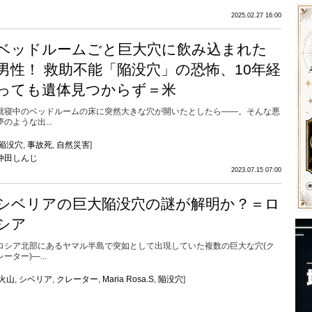
2025.02.27 16:00
ベッドルームごと巨大穴に飲み込まれた
男性！ 救助不能「陥没穴」の恐怖、10年経
っても遺体見つからず＝米
就寝中のベッドルームの床に突然大きな穴が開いたとしたら――。そんな悪
夢のような出...
陥没穴
,
事故死
,
自然災害
]
仲田しんじ
2023.07.15 07:00
シベリアの巨大陥没穴の謎が解明か？＝ロ
シア
ロシア北部にあるヤマル半島で突如として出現していた複数の巨大な穴(ク
レーター)―...
火山
,
シベリア
,
クレーター
,
Maria Rosa.S
,
陥没穴
]