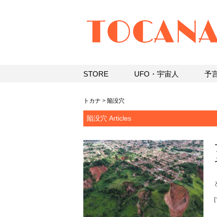
STORE
UFO・宇宙人
予
トカナ
>
陥没穴
陥没穴 Articles
[