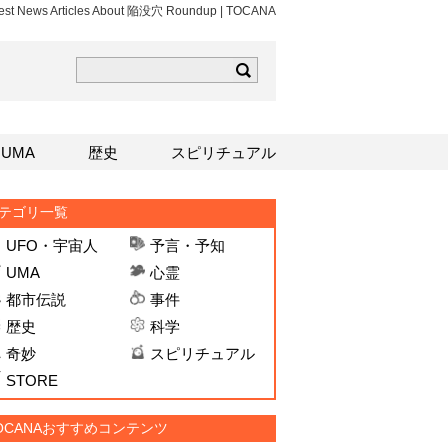
est News Articles About 陥没穴 Roundup | TOCANA
ら
mはこちら
Sはこちら
UMA
歴史
スピリチュアル
テゴリ一覧
UFO・宇宙人
予言・予知
UMA
心霊
都市伝説
事件
歴史
科学
奇妙
スピリチュアル
STORE
OCANAおすすめコンテンツ