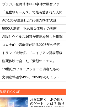
・
・
ブラジル金属球体UFO事件の機密ファイル
・
・
「見世物サーカス」で最も愛された人間5選
・
・
AC-130が遭遇した"25個の球体"の謎
AC-130が遭遇した"
・
・
5000人調査「不思議な体験」の実態
5000人調査「不思
・
・
AI設計ウイルス16種が細胞を殺した衝撃
AI設計ウイルス16
・
・
コロナ的中霊能者が語る2026年の予言ビジョン
・
・
トランプ大統領に「エイリアン発表原稿」を渡した男
・
・
臨死体験で会った「素顔のイエス」
臨死体験で会った「
・
・
19世紀のフリークショー出演者たちの実態
・
・
文明崩壊確率49%、2050年のリミット
文明崩壊確率49%、2
集部 PICK UP
お盆に開く「あの世と
のゲート」とは？ 悟り