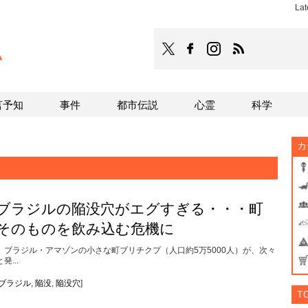
Lat
TOCANA
TOCANAのFacebookはこち
TOCANAのinstagra
TOCANAのRS
言予知
事件
都市伝説
心霊
科学
カ
ブラジルの陥没穴がエグすぎる・・・町
そのものを飲み込む危機に
ブラジル・アマゾンの小さな町ブリチクプ（人口約5万5000人）が、次々
と発...
ブラジル
,
陥没
,
陥没穴
]
T