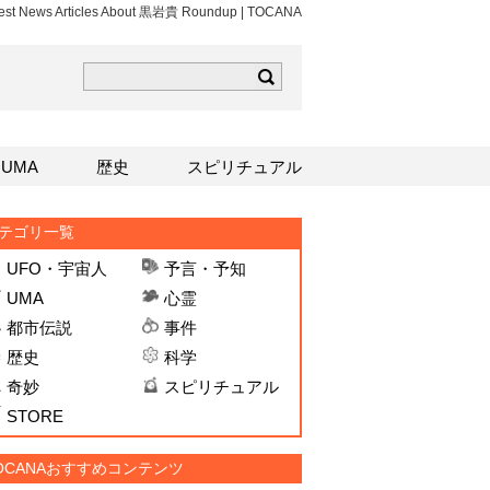
est News Articles About 黒岩貴 Roundup | TOCANA
ら
mはこちら
Sはこちら
UMA
歴史
スピリチュアル
テゴリ一覧
UFO・宇宙人
予言・予知
UMA
心霊
都市伝説
事件
歴史
科学
奇妙
スピリチュアル
STORE
OCANAおすすめコンテンツ