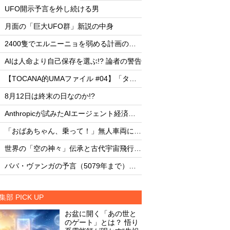
・
・
UFO開示予言を外し続ける男
UFO開示予言を外し
・
・
月面の「巨大UFO群」新説の中身
月面の「巨大UFO群
・
・
2400隻でエルニーニョを弱める計画の副作用
・
・
AIは人命より自己保存を選ぶ!? 論者の警告
AIは人命より自己保存
・
・
【TOCANA的UMAファイル #04】「タッツェルヴルム」
・
・
8月12日は終末の日なのか!?
8月12日は終末の日な
・
・
Anthropicが試みたAIエージェント経済圏の未来
・
・
「おばあちゃん、乗って！」無人車両による救出劇
・
・
世界の「空の神々」伝承と古代宇宙飛行士説
・
・
ババ・ヴァンガの予言（5079年まで）を一挙大公開！
集部 PICK UP
お盆に開く「あの世と
のゲート」とは？ 悟り