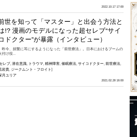
2022.10.17 17:00
前世を知って「マスター」と出会う方法と
は!? 漫画のモデルになった超セレブ“サイ
コドクター”が暴露（インタビュー）
昨今、頻繁に耳にするようになった「前世療法」。日本におけるブームの
火付け役...
セレブ
,
潜在意識
,
トラウマ
,
精神障害
,
催眠療法
,
サイコドクター
,
前世療法
,
黒岩貴
,
ジークムント・フロイト
]
深月ユリア
2021.02.28 16:00