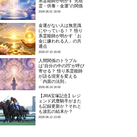
系霊能師が明かす“先祖
霊・供養・金運”の関係
2026.08.01 18:00
金運がない人は無意識
にやっている！？ 悟り
系霊能師が明かす「お
金に嫌われる人」の共
通点
2026.07.10 18:00
人間関係のトラブル
は“自分の中の凹”が呼び
寄せる？ 悟り系霊能師
が語る現実を変える
「内面の法則」
2026.06.19 18:00
【JRA宝塚記念】レジ
ェンド武豊騎手がまた
も記録更新か？それと
も波乱の結末か？
2026.06.12 13:00