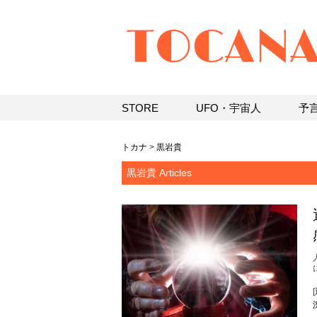
STORE
UFO・宇宙人
予
トカナ
>
黒岩貴
黒岩貴 Articles
[