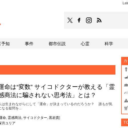
Lat
TOCANA
TOCANAのFacebookはこち
TOCANAのinstagra
TOCANAのRS
言予知
事件
都市伝説
心霊
科学
カ
運命は“変数” サイコドクターが教える「霊
感商法に騙されない思考法」とは？
人は生まれながらにして「運命」が決まっているのだろうか？ 誰もが気
になる疑問を...
運命
,
霊感商法
,
サイコドクター
,
黒岩貴
]
T
深月ユリア