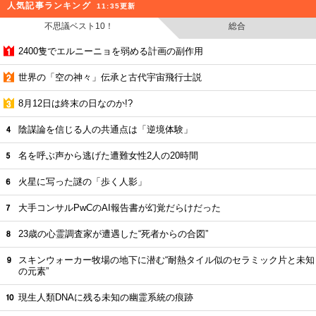
人気記事ランキング
11:35更新
不思議ベスト10！
総合
2400隻でエルニーニョを弱める計画の副作用
世界の「空の神々」伝承と古代宇宙飛行士説
8月12日は終末の日なのか!?
陰謀論を信じる人の共通点は「逆境体験」
名を呼ぶ声から逃げた遭難女性2人の20時間
火星に写った謎の「歩く人影」
大手コンサルPwCのAI報告書が幻覚だらけだった
23歳の心霊調査家が遭遇した“死者からの合図”
スキンウォーカー牧場の地下に潜む“耐熱タイル似のセラミック片と未知
の元素”
現生人類DNAに残る未知の幽霊系統の痕跡