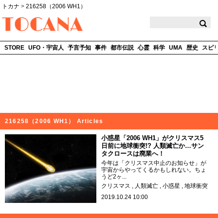
トカナ
>
216258（2006 WH1）
TOCANA
STORE
UFO・宇宙人
予言予知
事件
都市伝説
心霊
科学
UMA
歴史
スピ
216258（2006 WH1） Articles
小惑星「2006 WH1」がクリスマス5
日前に地球衝突!? 人類滅亡か…サン
タクロースは廃業へ！
今年は「クリスマス中止のお知らせ」が
宇宙からやってくるかもしれない。ちょ
うど2ヶ...
クリスマス
人類滅亡
小惑星
地球衝突
2019.10.24 10:00