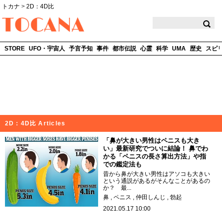
トカナ
>
2D：4D比
TOCANA
STORE
UFO・宇宙人
予言予知
事件
都市伝説
心霊
科学
UMA
歴史
スピ
2D：4D比 Articles
「鼻が大きい男性はペニスも大き
い」最新研究でついに結論！ 鼻でわ
かる「ペニスの長さ算出方法」や指
での鑑定法も
昔から鼻が大きい男性はアソコも大きい
という通説があるがそんなことがあるの
か？ 最...
鼻
ペニス
仲田しんじ
勃起
2021.05.17 10:00