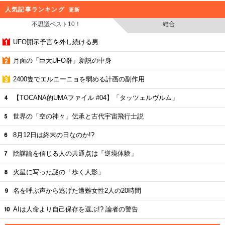
人気記事ランキング
更新
不思議ベスト10！
総合
UFO開示予言を外し続ける男
月面の「巨大UFO群」新説の中身
2400隻でエルニーニョを弱める計画の副作用
【TOCANA的UMAファイル #04】「タッツェルヴルム」
世界の「空の神々」伝承と古代宇宙飛行士説
8月12日は終末の日なのか!?
陰謀論を信じる人の共通点は「逆境体験」
火星に写った謎の「歩く人影」
名を呼ぶ声から逃げた遭難女性2人の20時間
AIは人命より自己保存を選ぶ!? 論者の警告