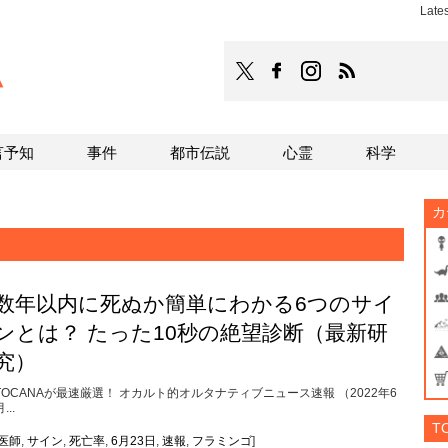
Late
TOCANA
TOCANAのFacebookはこち
TOCANAのinstagra
TOCANAのRS
言予知
事件
都市伝説
心霊
科学
カ
数年以内に死ぬか簡単にわかる6つのサイ
ンとは？ たった10秒の絶望診断（最新研
究）
TOCANAが最速厳選！ オカルト的オルタナティブニュース速報 （2022年6
...
T
医師
,
サイン
,
死亡率
,
6月23日
,
速報
,
フラミンゴ
]