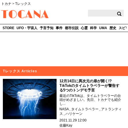
トカナ
>
Tレックス
TOCANA
STORE
UFO・宇宙人
予言予知
事件
都市伝説
心霊
科学
UMA
歴史
スピ
Tレックス Articles
12月14日に異次元の扉が開く!?
TikTokのタイムトラベラーが警告す
る5つのトンデモ予言
最近のTikTokは、タイムトラベラーの台
頭がめざましい。先日、トカナでも紹介
し...
NASA
タイムトラベラー
アトランティ
ス
ハリケーン
2021.11.29 12:00
佐藤Kay