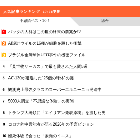
人気記事ランキング
17:35更新
不思議ベスト10！
総合
バッタの大群はこの世の終末の前兆か!?
AI設計ウイルス16種が細胞を殺した衝撃
ブラジル金属球体UFO事件の機密ファイル
「見世物サーカス」で最も愛された人間5選
AC-130が遭遇した"25個の球体"の謎
観測史上最強クラスのスーパーエルニーニョ発達中
5000人調査「不思議な体験」の実態
トランプ大統領に「エイリアン発表原稿」を渡した男
コロナ的中霊能者が語る2026年の予言ビジョン
臨死体験で会った「素顔のイエス」