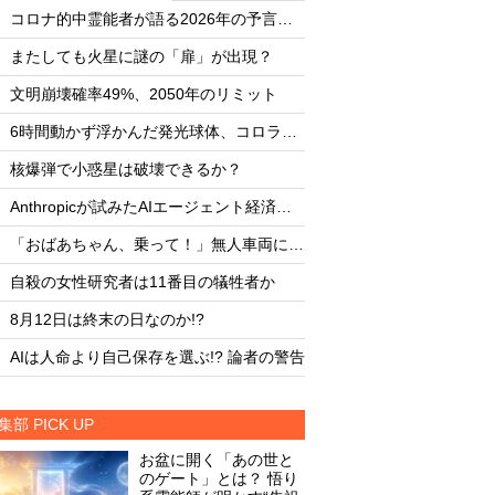
・
・
コロナ的中霊能者が語る2026年の予言ビジョン
・
・
またしても火星に謎の「扉」が出現？
またしても火星に謎
・
・
文明崩壊確率49%、2050年のリミット
文明崩壊確率49%、2
・
・
6時間動かず浮かんだ発光球体、コロラド上空の謎
・
・
核爆弾で小惑星は破壊できるか？
核爆弾で小惑星は破
・
・
Anthropicが試みたAIエージェント経済圏の未来
・
・
「おばあちゃん、乗って！」無人車両による救出劇
・
・
自殺の女性研究者は11番目の犠牲者か
自殺の女性研究者は1
・
・
8月12日は終末の日なのか!?
8月12日は終末の日な
・
・
AIは人命より自己保存を選ぶ!? 論者の警告
AIは人命より自己保存
集部 PICK UP
お盆に開く「あの世と
のゲート」とは？ 悟り