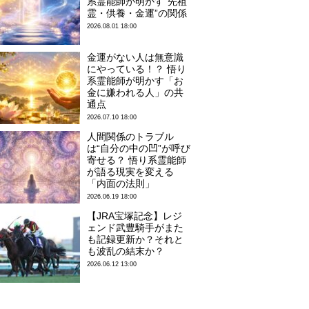
系霊能師が明かす“先祖
霊・供養・金運”の関係
2026.08.01 18:00
金運がない人は無意識
にやっている！？ 悟り
系霊能師が明かす「お
金に嫌われる人」の共
通点
2026.07.10 18:00
人間関係のトラブル
は“自分の中の凹”が呼び
寄せる？ 悟り系霊能師
が語る現実を変える
「内面の法則」
2026.06.19 18:00
【JRA宝塚記念】レジ
ェンド武豊騎手がまた
も記録更新か？それと
も波乱の結末か？
2026.06.12 13:00