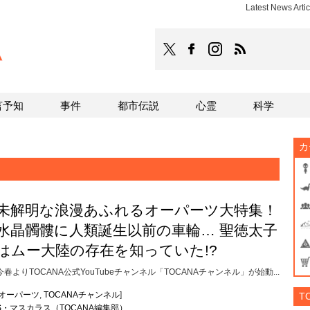
Latest News A
TOCANA
TOCANAのFacebookはこち
TOCANAのinstagra
TOCANAのRS
言予知
事件
都市伝説
心霊
科学
カ
未解明な浪漫あふれるオーパーツ大特集！
水晶髑髏に人類誕生以前の車輪… 聖徳太子
はムー大陸の存在を知っていた!?
今春よりTOCANA公式YouTubeチャンネル「TOCANAチャンネル」が始動...
オーパーツ
,
TOCANAチャンネル
]
T
S・マスカラス（TOCANA編集部）