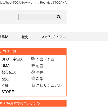
rticles About TOCANAチャンネル Roundup | TOCANA
ら
mはこちら
Sはこちら
UMA
歴史
スピリチュアル
テゴリ一覧
UFO・宇宙人
予言・予知
UMA
心霊
都市伝説
事件
歴史
科学
奇妙
スピリチュアル
STORE
OCANAおすすめコンテンツ