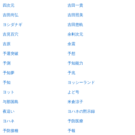
四次元
吉田一貴
吉田尚弘
吉田照美
ヨシダナギ
吉田悠軌
吉見百穴
余剰次元
吉原
余震
予選突破
予想
予測
予知能力
予知夢
予兆
予知
ヨッシーランド
ヨット
よど号
与那国島
米倉涼子
夜這い
ヨハネの黙示録
ヨハネ
予防医療
予防接種
予報