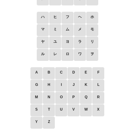
ハ
ヒ
フ
ヘ
ホ
マ
ミ
ム
メ
モ
ヤ
ユ
ヨ
ラ
リ
ル
レ
ロ
ワ
ヲ
A
B
C
D
E
F
G
H
I
J
K
L
M
N
O
P
Q
R
S
T
U
V
W
X
Y
Z