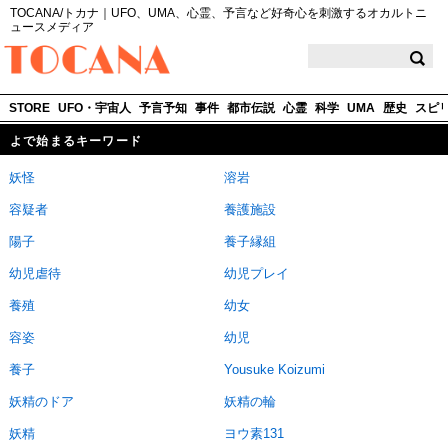
TOCANA/トカナ｜UFO、UMA、心霊、予言など好奇心を刺激するオカルトニ
ュースメディア
TOCANA
STORE
UFO・宇宙人
予言予知
事件
都市伝説
心霊
科学
UMA
歴史
スピ
よで始まるキーワード
妖怪
溶岩
容疑者
養護施設
陽子
養子縁組
幼児虐待
幼児プレイ
養殖
幼女
容姿
幼児
養子
Yousuke Koizumi
妖精のドア
妖精の輪
妖精
ヨウ素131