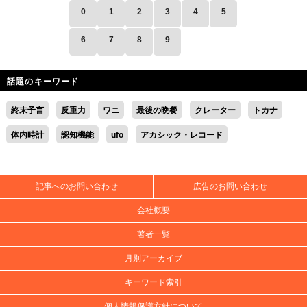
0
1
2
3
4
5
6
7
8
9
話題のキーワード
終末予言
反重力
ワニ
最後の晩餐
クレーター
トカナ
体内時計
認知機能
ufo
アカシック・レコード
記事へのお問い合わせ
広告のお問い合わせ
会社概要
著者一覧
月別アーカイブ
キーワード索引
個人情報保護方針について