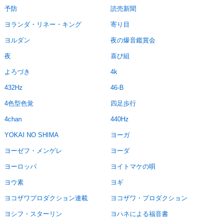
予防
読売新聞
ヨランダ・リネー・キング
寄り目
ヨルダン
夜の爆音鑑賞会
夜
喜び組
よろづき
4k
432Hz
46-B
4色型色覚
四足歩行
4chan
440Hz
YOKAI NO SHIMA
ヨーガ
ヨーゼフ・メンゲレ
ヨーダ
ヨーロッパ
ヨイトマケの唄
ヨウ素
ヨギ
ヨコザワプロダクション連載
ヨコザワ・プロダクション
ヨシフ・スターリン
ヨハネによる福音書