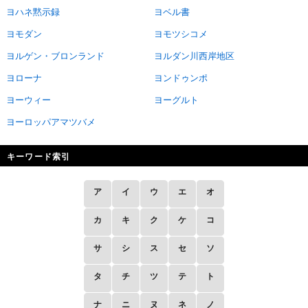
ヨハネ黙示録
ヨベル書
ヨモダン
ヨモツシコメ
ヨルゲン・ブロンランド
ヨルダン川西岸地区
ヨローナ
ヨンドゥンポ
ヨーウィー
ヨーグルト
ヨーロッパアマツバメ
キーワード索引
ア
イ
ウ
エ
オ
カ
キ
ク
ケ
コ
サ
シ
ス
セ
ソ
タ
チ
ツ
テ
ト
ナ
ニ
ヌ
ネ
ノ