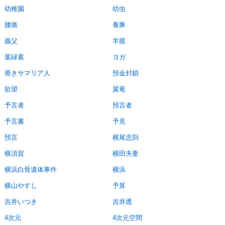
幼稚園
幼虫
腰痛
養豚
義父
羊膜
葉緑素
ヨガ
善きサマリア人
預金封鎖
欲望
翼竜
予言者
預言者
予言書
予見
預言
横尾忠則
横須賀
横田夫妻
横浜白骨遺体事件
横浜
横山やすし
予算
吉井いつき
吉井透
4次元
4次元空間