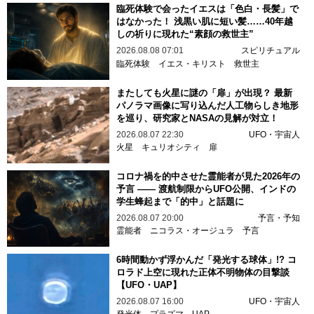
臨死体験で会ったイエスは「色白・長髪」で
はなかった！ 浅黒い肌に短い髪……40年越
しの祈りに現れた“素顔の救世主”
2026.08.08 07:01
スピリチュアル
臨死体験
イエス・キリスト
救世主
またしても火星に謎の「扉」が出現？ 最新
パノラマ画像に写り込んだ人工物らしき地形
を巡り、研究家とNASAの見解が対立！
2026.08.07 22:30
UFO・宇宙人
火星
キュリオシティ
扉
コロナ禍を的中させた霊能者が見た2026年の
予言 —— 渡航制限からUFO公開、インドの
学生蜂起まで「的中」と話題に
2026.08.07 20:00
予言・予知
霊能者
ニコラス・オージュラ
予言
6時間動かず浮かんだ「発光する球体」!? コ
ロラド上空に現れた正体不明物体の目撃談
【UFO・UAP】
2026.08.07 16:00
UFO・宇宙人
発光体
プラズマ
UAP