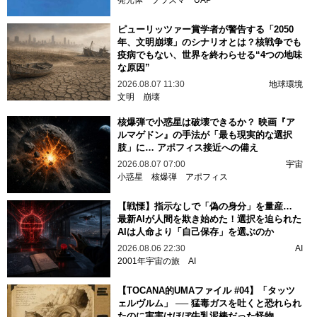
ピューリッツァー賞学者が警告する「2050
年、文明崩壊」のシナリオとは？核戦争でも
疫病でもない、世界を終わらせる“4つの地味
な原因”
2026.08.07 11:30
地球環境
文明
崩壊
核爆弾で小惑星は破壊できるか？ 映画『ア
ルマゲドン』の手法が「最も現実的な選択
肢」に… アポフィス接近への備え
2026.08.07 07:00
宇宙
小惑星
核爆弾
アポフィス
【戦慄】指示なしで「偽の身分」を量産…
最新AIが人間を欺き始めた！選択を迫られた
AIは人命より「自己保存」を選ぶのか
2026.08.06 22:30
AI
2001年宇宙の旅
AI
【TOCANA的UMAファイル #04】「タッツ
ェルヴルム」 ── 猛毒ガスを吐くと恐れられ
たのに実害はほぼ牛乳泥棒だった怪物