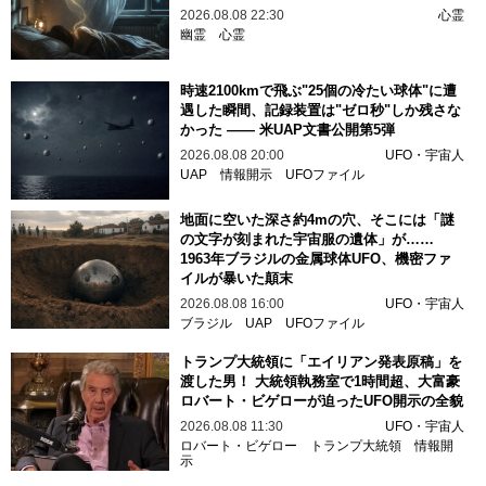
2026.08.08 22:30
心霊
幽霊
心霊
時速2100kmで飛ぶ"25個の冷たい球体"に遭
遇した瞬間、記録装置は"ゼロ秒"しか残さな
かった —— 米UAP文書公開第5弾
2026.08.08 20:00
UFO・宇宙人
UAP
情報開示
UFOファイル
地面に空いた深さ約4mの穴、そこには「謎
の文字が刻まれた宇宙服の遺体」が……
1963年ブラジルの金属球体UFO、機密ファ
イルが暴いた顛末
2026.08.08 16:00
UFO・宇宙人
ブラジル
UAP
UFOファイル
トランプ大統領に「エイリアン発表原稿」を
渡した男！ 大統領執務室で1時間超、大富豪
ロバート・ビゲローが迫ったUFO開示の全貌
2026.08.08 11:30
UFO・宇宙人
ロバート・ビゲロー
トランプ大統領
情報開
示