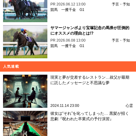
PR
2026.06.12 13:00
予言・予知
競馬
一攫千金
G1
サマージャンボより宝塚記念の馬券が圧倒的
にオススメの理由とは!?
PR
2026.06.08 13:00
予言・予知
競馬
一攫千金
G1
人気連載
現実と夢が交差するレストラン…叔父が最期
に託したメッセージと不思議な夢
2024.11.14 23:00
心霊
彼女は“それ”を叱ってしまった… 黒髪が招く
悲劇『呪われた卒業式の予行演習』