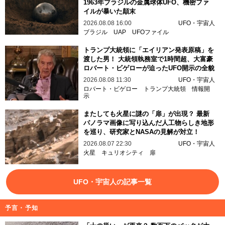
1963年ブラジルの金属球体UFO、機密ファ
イルが暴いた顛末
2026.08.08 16:00
UFO・宇宙人
ブラジル
UAP
UFOファイル
トランプ大統領に「エイリアン発表原稿」を
渡した男！ 大統領執務室で1時間超、大富豪
ロバート・ビゲローが迫ったUFO開示の全貌
2026.08.08 11:30
UFO・宇宙人
ロバート・ビゲロー
トランプ大統領
情報開
示
またしても火星に謎の「扉」が出現？ 最新
パノラマ画像に写り込んだ人工物らしき地形
を巡り、研究家とNASAの見解が対立！
2026.08.07 22:30
UFO・宇宙人
火星
キュリオシティ
扉
UFO・宇宙人の記事一覧
予言・予知