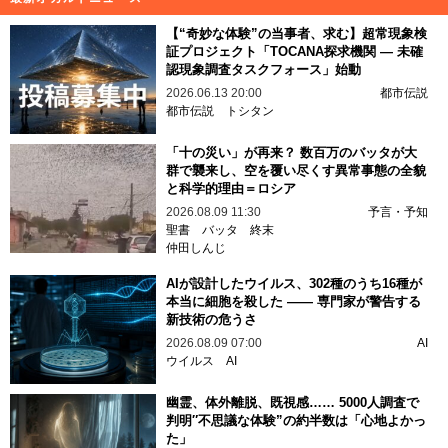
【“奇妙な体験”の当事者、求む】超常現象検
証プロジェクト「TOCANA探求機関 — 未確
認現象調査タスクフォース」始動
2026.06.13 20:00
都市伝説
都市伝説
トシタン
「十の災い」が再来？ 数百万のバッタが大
群で襲来し、空を覆い尽くす異常事態の全貌
と科学的理由＝ロシア
2026.08.09 11:30
予言・予知
聖書
バッタ
終末
仲田しんじ
AIが設計したウイルス、302種のうち16種が
本当に細胞を殺した —— 専門家が警告する
新技術の危うさ
2026.08.09 07:00
AI
ウイルス
AI
幽霊、体外離脱、既視感…… 5000人調査で
判明″不思議な体験”の約半数は「心地よかっ
た」