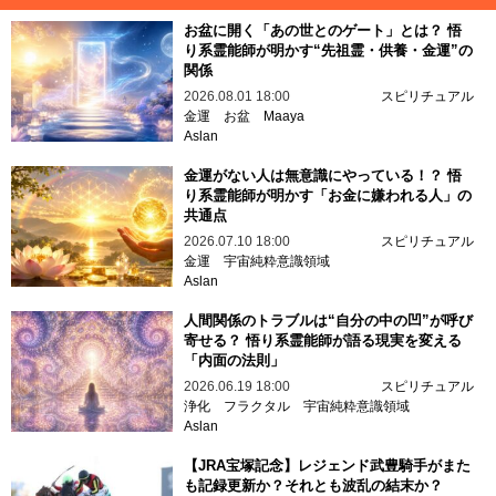
お盆に開く「あの世とのゲート」とは？ 悟
り系霊能師が明かす“先祖霊・供養・金運”の
関係
2026.08.01 18:00
スピリチュアル
金運
お盆
Maaya
Aslan
金運がない人は無意識にやっている！？ 悟
り系霊能師が明かす「お金に嫌われる人」の
共通点
2026.07.10 18:00
スピリチュアル
金運
宇宙純粋意識領域
Aslan
人間関係のトラブルは“自分の中の凹”が呼び
寄せる？ 悟り系霊能師が語る現実を変える
「内面の法則」
2026.06.19 18:00
スピリチュアル
浄化
フラクタル
宇宙純粋意識領域
Aslan
【JRA宝塚記念】レジェンド武豊騎手がまた
も記録更新か？それとも波乱の結末か？