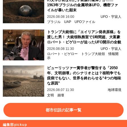
1963年ブラジルの金属球体UFO、機密ファ
イルが暴いた顛末
2026.08.08 16:00
UFO・宇宙人
ブラジル
UAP
UFOファイル
トランプ大統領に「エイリアン発表原稿」を
渡した男！ 大統領執務室で1時間超、大富豪
ロバート・ビゲローが迫ったUFO開示の全貌
2026.08.08 11:30
UFO・宇宙人
ロバート・ビゲロー
トランプ大統領
情報開
示
ピューリッツァー賞学者が警告する「2050
年、文明崩壊」のシナリオとは？核戦争でも
疫病でもない、世界を終わらせる“4つの地味
な原因”
2026.08.07 11:30
地球環境
文明
崩壊
都市伝説の記事一覧
編集部pickup