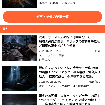
小惑星
核爆弾
アポフィス
予言・予知の記事一覧
事件
映画『オーメン』の呪いは本当だった!? 出
演者の身内が自殺、スタッフの首切断事故な
ど撮影の裏側で起きた怪異
2026.07.29 11:30
心霊
呪い
ホラー
事故
仲田しんじ
既に亡くなっていた人の携帯から一晩で35件
の着信！ ゾディアック、JFK暗殺、迷宮入り
殺人… 歴史に残る「不気味すぎる電話」
2026.07.26 20:00
都市伝説
電話
ゾディアック事件
JFK暗殺事件
消えた旅客機「スター・タイガー号」の謎！
“バミューダ・トライアングル伝説”の始まり
と、空軍高官が唱えた時限爆弾テロ説