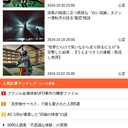
2024.10.30 23:00
心霊
深夜の国道に立つ異様な『白い花嫁』タクシ
ー運転手が語る“最恐”怪談
2024.10.16 20:00
心霊
“包帯だらけで笑いながら走り回るピエロ”を
目撃した結果…【うえまつそうの連載：島流
し奇譚】
2024.10.02 20:00
心霊
人気記事ランキング
11:35更新
ブラジル金属球体UFO事件の機密ファイル
「見世物サーカス」で最も愛された人間5選
AC-130が遭遇した"25個の球体"の謎
5000人調査「不思議な体験」の実態