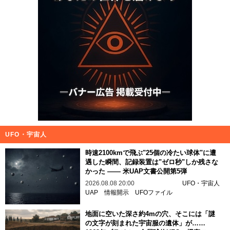
UFO・宇宙人
時速2100kmで飛ぶ"25個の冷たい球体"に遭
遇した瞬間、記録装置は"ゼロ秒"しか残さな
かった —— 米UAP文書公開第5弾
2026.08.08 20:00
UFO・宇宙人
UAP
情報開示
UFOファイル
地面に空いた深さ約4mの穴、そこには「謎
の文字が刻まれた宇宙服の遺体」が……