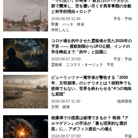
「十の災い」が再来？ 数百万のバッタが大
群で襲来し、空を覆い尽くす異常事態の全貌
と科学的理由＝ロシア
2026.08.09 11:30
予言・予知
聖書
バッタ
終末
仲田しんじ
コロナ禍を的中させた霊能者が見た2026年の
予言 —— 渡航制限からUFO公開、インドの
学生蜂起まで「的中」と話題に
2026.08.07 20:00
予言・予知
霊能者
ニコラス・オージュラ
予言
ピューリッツァー賞学者が警告する「2050
年、文明崩壊」のシナリオとは？核戦争でも
疫病でもない、世界を終わらせる“4つの地味
な原因”
2026.08.07 11:30
地球環境
文明
崩壊
核爆弾で小惑星は破壊できるか？ 映画『ア
ルマゲドン』の手法が「最も現実的な選択
肢」に… アポフィス接近への備え
2026.08.07 07:00
宇宙