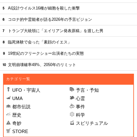
AI設計ウイルス16種が細胞を殺した衝撃
コロナ的中霊能者が語る2026年の予言ビジョン
トランプ大統領に「エイリアン発表原稿」を渡した男
臨死体験で会った「素顔のイエス」
19世紀のフリークショー出演者たちの実態
文明崩壊確率49%、2050年のリミット
カテゴリ一覧
UFO・宇宙人
予言・予知
UMA
心霊
都市伝説
事件
歴史
科学
奇妙
スピリチュアル
STORE