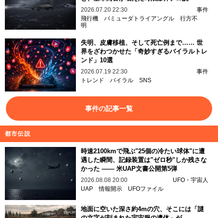
2026.07.20 22:30
事件
飛行機
バミューダトライアングル
行方不
明
失明、皮膚移植、そして死亡例まで…… 世
界をざわつかせた「奇妙すぎるバイラルトレ
ンド」10選
2026.07.19 22:30
事件
トレンド
バイラル
SNS
事件の記事一覧
都市伝説
時速2100kmで飛ぶ"25個の冷たい球体"に遭
遇した瞬間、記録装置は"ゼロ秒"しか残さな
かった —— 米UAP文書公開第5弾
2026.08.08 20:00
UFO・宇宙人
UAP
情報開示
UFOファイル
地面に空いた深さ約4mの穴、そこには「謎
の文字が刻まれた宇宙服の遺体」が……