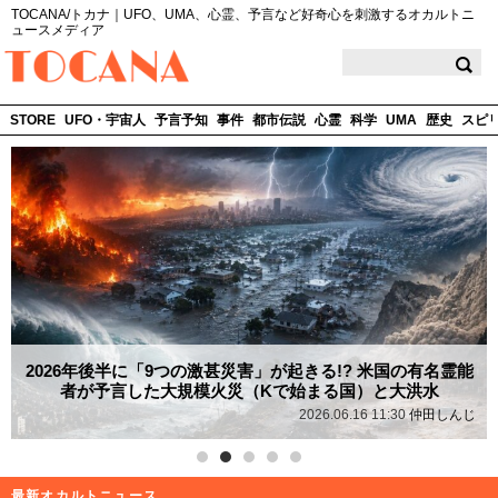
TOCANA/トカナ｜UFO、UMA、心霊、予言など好奇心を刺激するオカルトニ
ュースメディア
TOCANA
STORE
UFO・宇宙人
予言予知
事件
都市伝説
心霊
科学
UMA
歴史
スピ
2026年後半に「9つの激甚災害」が起きる!? 米国の有名霊能
者が予言した大規模火災（Kで始まる国）と大洪水
2026.06.16 11:30
仲田しんじ
最新オカルトニュース