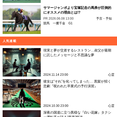
サマージャンボより宝塚記念の馬券が圧倒的
にオススメの理由とは!?
PR
2026.06.08 13:00
予言・予知
競馬
一攫千金
G1
人気連載
現実と夢が交差するレストラン…叔父が最期
に託したメッセージと不思議な夢
2024.11.14 23:00
心霊
彼女は“それ”を叱ってしまった… 黒髪が招く
悲劇『呪われた卒業式の予行演習』
2024.10.30 23:00
心霊
深夜の国道に立つ異様な『白い花嫁』タクシ