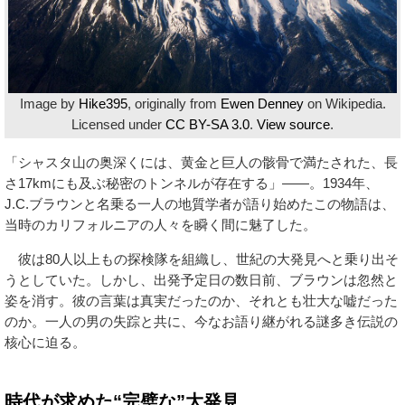
Image by
Hike395
, originally from
Ewen Denney
on Wikipedia.
Licensed under
CC BY-SA 3.0
.
View source
.
「シャスタ山の奥深くには、黄金と巨人の骸骨で満たされた、長
さ17kmにも及ぶ秘密のトンネルが存在する」――。1934年、
J.C.ブラウンと名乗る一人の地質学者が語り始めたこの物語は、
当時のカリフォルニアの人々を瞬く間に魅了した。
彼は80人以上もの探検隊を組織し、世紀の大発見へと乗り出そ
うとしていた。しかし、出発予定日の数日前、ブラウンは忽然と
姿を消す。彼の言葉は真実だったのか、それとも壮大な嘘だった
のか。一人の男の失踪と共に、今なお語り継がれる謎多き伝説の
核心に迫る。
時代が求めた“完璧な”大発見