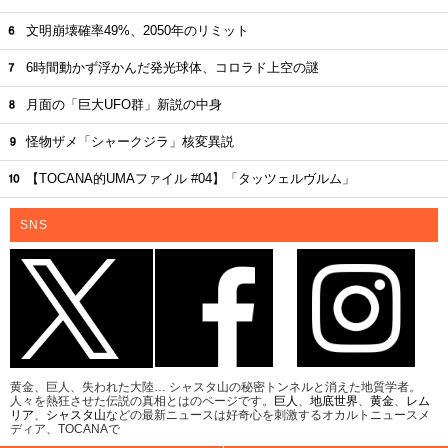
文明崩壊確率49%、2050年のリミット
6時間動かず浮かんだ発光球体、コロラド上空の謎
月面の「巨大UFO群」新説の中身
怪物ザメ「シャークジラ」核変異説
【TOCANA的UMAファイル #04】「タッツェルヴルム」
SNS
黄金、巨人、失われた大陸… シャスタ山の秘密トンネルと消えた地質学者。
人々を熱狂させた伝説の真相とはのページです。
巨人
、
地底世界
、
黄金
、
レム
リア
、
シャスタ山
などの最新ニュースは好奇心を刺激するオカルトニュースメ
ディア、TOCANAで