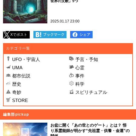
世界の文献」5つ
2025.01.17 23:00
Xでポスト
カテゴリ一覧
UFO・宇宙人
予言・予知
UMA
心霊
都市伝説
事件
歴史
科学
奇妙
スピリチュアル
STORE
編集部pickup
お盆に開く「あの世とのゲート」とは？ 悟
り系霊能師が明かす“先祖霊・供養・金運”の