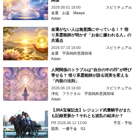
関係
2026.08.01 18:00
スピリチュアル
金運
お盆
Maaya
Aslan
金運がない人は無意識にやっている！？ 悟
り系霊能師が明かす「お金に嫌われる人」の
共通点
2026.07.10 18:00
スピリチュアル
金運
宇宙純粋意識領域
Aslan
人間関係のトラブルは“自分の中の凹”が呼び
寄せる？ 悟り系霊能師が語る現実を変える
「内面の法則」
2026.06.19 18:00
スピリチュアル
浄化
フラクタル
宇宙純粋意識領域
Aslan
【JRA宝塚記念】レジェンド武豊騎手がまた
も記録更新か？それとも波乱の結末か？
PR
2026.06.12 13:00
予言・予知
競馬
一攫千金
G1