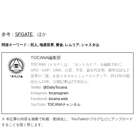
参考：
SFGATE
、ほか
関連キーワード：
巨人
,
地底世界
,
黄金
,
レムリア
,
シャスタ山
TOCANA編集部
TOCANA（トカナ）は、「ホントカナ？」を編集方針に、
UFO・UAP、UMA、心霊、予言、超古代文明、都市伝説など
世界の「謎」を追うオカルトニュースメディア。2013年の開
設から13年、公開記事は2万本以上。
Twitter:
@DailyTocana
Instagram:
tocanagram
Facebook:
tocana.web
YouTube:
TOCANAチャンネル
※ 本記事の内容を無断で転載・動画化し、YouTubeやブログなどにアップロード
することを固く禁じます。