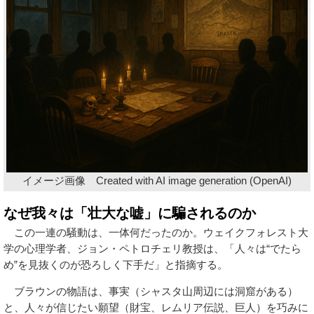
イメージ画像 Created with AI image generation (OpenAI)
なぜ我々は「壮大な嘘」に騙されるのか
この一連の騒動は、一体何だったのか。ウェイクフォレスト大
学の心理学者、ジョン・ペトロチェリ教授は、「人々は“でたら
め”を見抜くのが恐ろしく下手だ」と指摘する。
ブラウンの物語は、事実（シャスタ山周辺には洞窟がある）
と、人々が信じたい願望（財宝、レムリア伝説、巨人）を巧みに