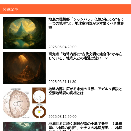
関連記事
地底の理想郷「シャンバラ」仏教が伝える“もう
一つの地球”と、地球空洞説が示す驚くべき世界
観
2025.06.04 20:00
研究者「地球内部に”古代文明の連合体”が存在
している」地底人との遭遇は近い！？
2025.03.31 11:30
地球内部に広がる未知の世界…アガルタ伝説と
空洞地球説の真相とは
2025.03.12 20:00
地底世界に続く洞窟が南の小島で発見！？島根
県に“地底の使者”、ナチスの地底探査…「地底