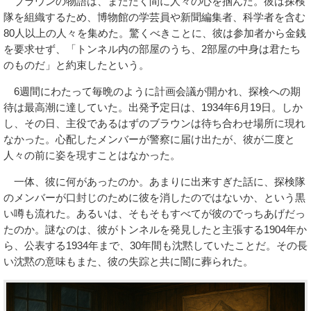
ブラウンの物語は、またたく間に人々の心を掴んだ。彼は探検
隊を組織するため、博物館の学芸員や新聞編集者、科学者を含む
80人以上の人々を集めた。驚くべきことに、彼は参加者から金銭
を要求せず、「トンネル内の部屋のうち、2部屋の中身は君たち
のものだ」と約束したという。
6週間にわたって毎晩のように計画会議が開かれ、探検への期
待は最高潮に達していた。出発予定日は、1934年6月19日。しか
し、その日、主役であるはずのブラウンは待ち合わせ場所に現れ
なかった。心配したメンバーが警察に届け出たが、彼が二度と
人々の前に姿を現すことはなかった。
一体、彼に何があったのか。あまりに出来すぎた話に、探検隊
のメンバーが口封じのために彼を消したのではないか、という黒
い噂も流れた。あるいは、そもそもすべてが彼のでっちあげだっ
たのか。謎なのは、彼がトンネルを発見したと主張する1904年か
ら、公表する1934年まで、30年間も沈黙していたことだ。その長
い沈黙の意味もまた、彼の失踪と共に闇に葬られた。