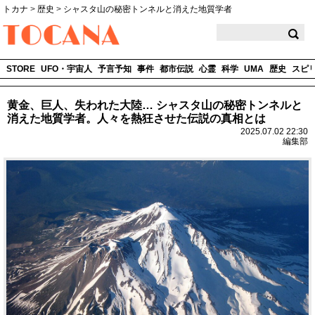
トカナ
>
歴史
>
シャスタ山の秘密トンネルと消えた地質学者
TOCANA
STORE
UFO・宇宙人
予言予知
事件
都市伝説
心霊
科学
UMA
歴史
スピ
黄金、巨人、失われた大陸… シャスタ山の秘密トンネルと
消えた地質学者。人々を熱狂させた伝説の真相とは
2025.07.02 22:30
編集部