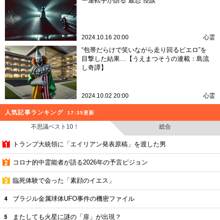
ー運転手が語る“最恐”怪談
2024.10.16 20:00
心霊
“包帯だらけで笑いながら走り回るピエロ”を
目撃した結果…【うえまつそうの連載：島流
し奇譚】
2024.10.02 20:00
心霊
人気記事ランキング
17:35更新
不思議ベスト10！
総合
トランプ大統領に「エイリアン発表原稿」を渡した男
コロナ的中霊能者が語る2026年の予言ビジョン
臨死体験で会った「素顔のイエス」
ブラジル金属球体UFO事件の機密ファイル
またしても火星に謎の「扉」が出現？