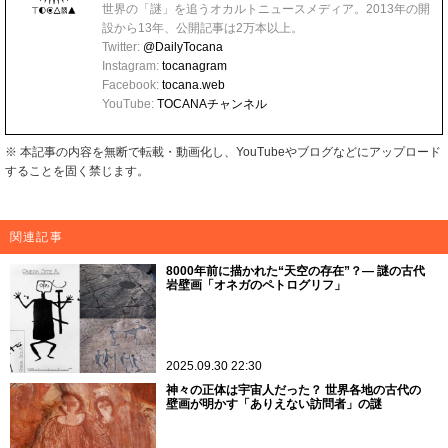
世界の「謎」を追うオカルトニュースメディア。2013年の開
設から13年、公開記事は2万本以上。
Twitter:
@DailyTocana
Instagram:
tocanagram
Facebook:
tocana.web
YouTube:
TOCANAチャンネル
※ 本記事の内容を無断で転載・動画化し、YouTubeやブログなどにアップロード
することを固く禁じます。
関連記事
8000年前に描かれた“天空の存在”？― 謎の古代
岩壁画「オネガのペトログリフ」
2025.09.30 22:30
神々の正体は宇宙人だった？ 世界各地の古代の
壁画が明かす「ありえない訪問者」の謎