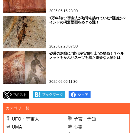
2025.05.16 23:00
1万年前に“宇宙人が地球を訪れていた”証拠か？
インドの洞窟壁画をめぐる謎！
2025.02.28 07:00
砂漠の洞窟に“古代宇宙飛行士”の壁画！？ヘル
メットをかぶりスーツを着た奇妙な人物とは
2025.02.06 11:30
Xでポスト
カテゴリ一覧
UFO・宇宙人
予言・予知
UMA
心霊