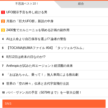
不思議ベスト10！
総合
UFO開示予言を外し続ける男
月面の「巨大UFO群」新説の中身
2400隻でエルニーニョを弱める計画の副作用
AIは人命より自己保存を選ぶ!? 論者の警告
【TOCANA的UMAファイル #04】「タッツェルヴルム」
8月12日は終末の日なのか!?
Anthropicが試みたAIエージェント経済圏の未来
「おばあちゃん、乗って！」無人車両による救出劇
世界の「空の神々」伝承と古代宇宙飛行士説
ババ・ヴァンガの予言（5079年まで）を一挙大公開！
SNS