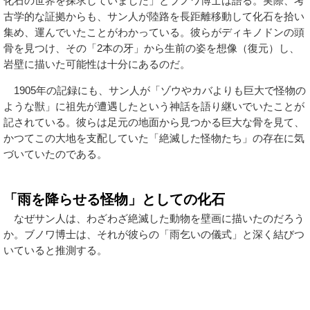
化石の世界を探求していました」とブノワ博士は語る。実際、考
古学的な証拠からも、サン人が陸路を長距離移動して化石を拾い
集め、運んでいたことがわかっている。彼らがディキノドンの頭
骨を見つけ、その「2本の牙」から生前の姿を想像（復元）し、
岩壁に描いた可能性は十分にあるのだ。
1905年の記録にも、サン人が「ゾウやカバよりも巨大で怪物の
ような獣」に祖先が遭遇したという神話を語り継いでいたことが
記されている。彼らは足元の地面から見つかる巨大な骨を見て、
かつてこの大地を支配していた「絶滅した怪物たち」の存在に気
づいていたのである。
「雨を降らせる怪物」としての化石
なぜサン人は、わざわざ絶滅した動物を壁画に描いたのだろう
か。ブノワ博士は、それが彼らの「雨乞いの儀式」と深く結びつ
いていると推測する。