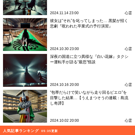
2024.11.14 23:00
心霊
彼女は“それ”を叱ってしまった… 黒髪が招く
悲劇『呪われた卒業式の予行演習』
2024.10.30 23:00
心霊
深夜の国道に立つ異様な『白い花嫁』タクシ
ー運転手が語る“最恐”怪談
2024.10.16 20:00
心霊
“包帯だらけで笑いながら走り回るピエロ”を
目撃した結果…【うえまつそうの連載：島流
し奇譚】
2024.10.02 20:00
心霊
人気記事ランキング
05:35更新