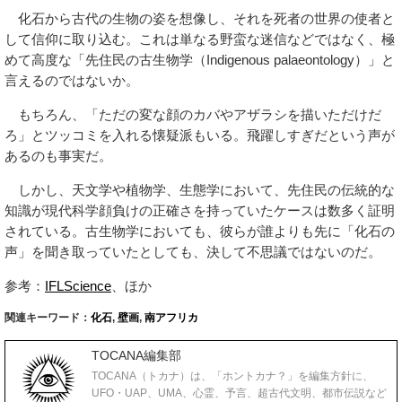
化石から古代の生物の姿を想像し、それを死者の世界の使者と
して信仰に取り込む。これは単なる野蛮な迷信などではなく、極
めて高度な「先住民の古生物学（Indigenous palaeontology）」と
言えるのではないか。
もちろん、「ただの変な顔のカバやアザラシを描いただけだ
ろ」とツッコミを入れる懐疑派もいる。飛躍しすぎだという声が
あるのも事実だ。
しかし、天文学や植物学、生態学において、先住民の伝統的な
知識が現代科学顔負けの正確さを持っていたケースは数多く証明
されている。古生物学においても、彼らが誰よりも先に「化石の
声」を聞き取っていたとしても、決して不思議ではないのだ。
参考：
IFLScience
、ほか
関連キーワード：
化石
,
壁画
,
南アフリカ
TOCANA編集部
TOCANA（トカナ）は、「ホントカナ？」を編集方針に、
UFO・UAP、UMA、心霊、予言、超古代文明、都市伝説など