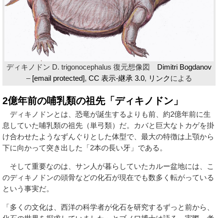
ディキノドン D. trigonocephalus 復元想像図
Dimitri Bogdanov
–
[email protected]
,
CC 表示-継承 3.0
,
リンク
による
2億年前の哺乳類の祖先「ディキノドン」
ディキノドンとは、恐竜が誕生するよりも前、約2億年前に生
息していた哺乳類の祖先（単弓類）だ。カバと巨大なトカゲを掛
け合わせたようなずんぐりとした体型で、最大の特徴は上顎から
下に向かって突き出した「2本の長い牙」である。
そして重要なのは、サン人が暮らしていたカルー盆地には、こ
のディキノドンの頭骨などの化石が現在でも数多く転がっている
という事実だ。
「多くの文化は、西洋の科学者が化石を研究するずっと前から、