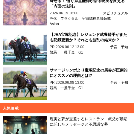
寄せる？ 悟り系霊能師が語る現実を変える
「内面の法則」
2026.06.19 18:00
スピリチュアル
浄化
フラクタル
宇宙純粋意識領域
Aslan
【JRA宝塚記念】レジェンド武豊騎手がまた
も記録更新か？それとも波乱の結末か？
PR
2026.06.12 13:00
予言・予知
競馬
一攫千金
G1
サマージャンボより宝塚記念の馬券が圧倒的
にオススメの理由とは!?
PR
2026.06.08 13:00
予言・予知
競馬
一攫千金
G1
人気連載
現実と夢が交差するレストラン…叔父が最期
に託したメッセージと不思議な夢