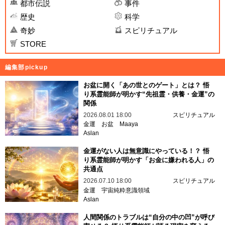
都市伝説
事件
歴史
科学
奇妙
スピリチュアル
STORE
編集部pickup
お盆に開く「あの世とのゲート」とは？ 悟
り系霊能師が明かす“先祖霊・供養・金運”の
関係
2026.08.01 18:00
スピリチュアル
金運
お盆
Maaya
Aslan
金運がない人は無意識にやっている！？ 悟
り系霊能師が明かす「お金に嫌われる人」の
共通点
2026.07.10 18:00
スピリチュアル
金運
宇宙純粋意識領域
Aslan
人間関係のトラブルは“自分の中の凹”が呼び