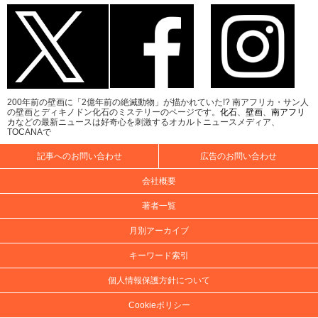
200年前の壁画に「2億年前の絶滅動物」が描かれていた!? 南アフリカ・サン人
の壁画とディキノドン化石のミステリーのページです。
化石
、
壁画
、
南アフリ
カ
などの最新ニュースは好奇心を刺激するオカルトニュースメディア、
TOCANAで
記事へのお問い合わせ
広告のお問い合わせ
会社概要
著者一覧
月別アーカイブ
キーワード索引
個人情報保護方針について
Cookieポリシー