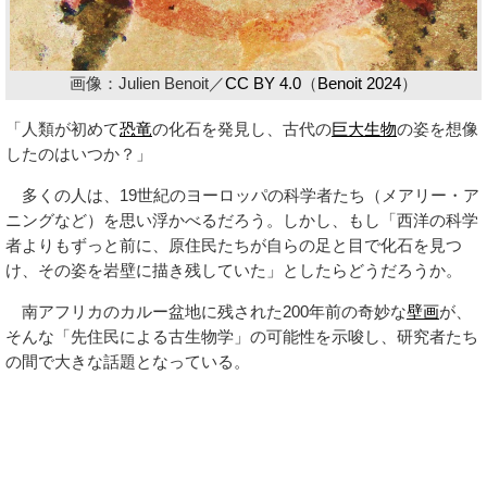
画像：Julien Benoit／
CC BY 4.0
（
Benoit 2024
）
「人類が初めて
恐竜
の化石を発見し、古代の
巨大生物
の姿を想像
したのはいつか？」
多くの人は、19世紀のヨーロッパの科学者たち（メアリー・ア
ニングなど）を思い浮かべるだろう。しかし、もし「西洋の科学
者よりもずっと前に、原住民たちが自らの足と目で化石を見つ
け、その姿を岩壁に描き残していた」としたらどうだろうか。
南アフリカのカルー盆地に残された200年前の奇妙な
壁画
が、
そんな「先住民による古生物学」の可能性を示唆し、研究者たち
の間で大きな話題となっている。