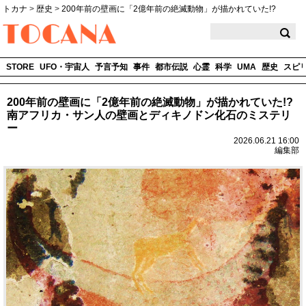
トカナ
>
歴史
>
200年前の壁画に「2億年前の絶滅動物」が描かれていた!?
TOCANA
STORE
UFO・宇宙人
予言予知
事件
都市伝説
心霊
科学
UMA
歴史
スピ
200年前の壁画に「2億年前の絶滅動物」が描かれていた!?
南アフリカ・サン人の壁画とディキノドン化石のミステリ
ー
2026.06.21 16:00
編集部