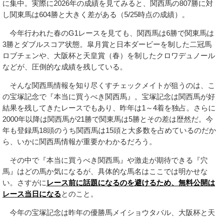
に集中。実際に2026年の成績を見てみると、関西馬の807勝に対
し関東馬は604勝と大きく差がある（5/25時点の成績）。
今年行われた春のG1レースを見ても、関西馬は6勝で関東馬は
3勝とダブルスコア状態。皐月賞と日本ダービーを制した二冠馬
ロブチェンや、大阪杯と天皇賞（春）を制したクロワデュノール
などが、圧倒的な成績を残している。
そんな関西馬情報を知り尽くすチェックメイトが狙うのは、こ
の宝塚記念で『本当に買うべき関西馬』。宝塚記念は関西馬が好
結果を残してきたレースでもあり、昨年は1～4着を独占。さらに
2000年以降は関西馬が21勝で関東馬は5勝とその差は歴然だ。今
年も登録馬18頭のうち関西馬は15頭と大多数を占めているのだか
ら、いかに関西馬情報が重要かわかるだろう。
その中で『本当に買うべき関西馬』や激走が期待できる『穴
馬』はどの馬か気になるが、具体的な馬名はここでは明かせな
い。さすがに
レース前に話題になるのを避けるため、無料公開は
レース当日になる
とのこと。
今年の宝塚記念は昨年の優勝馬メイショウタバル、大阪杯と天