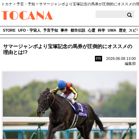
トカナ
>
予言・予知
>
サマージャンボより宝塚記念の馬券が圧倒的にオススメの理
TOCANA
STORE
UFO・宇宙人
予言予知
事件
都市伝説
心霊
科学
UMA
歴史
スピ
サマージャンボより宝塚記念の馬券が圧倒的にオススメの
理由とは!?
PR
2026.06.08 13:00
編集部