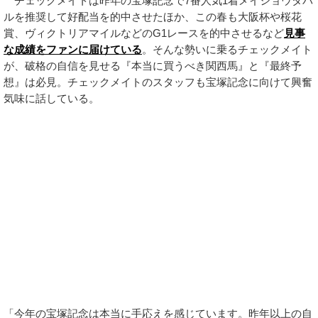
チェックメイトは昨年の宝塚記念で7番人気1着メイショウタバ
ルを推奨して好配当を的中させたほか、この春も大阪杯や桜花
賞、ヴィクトリアマイルなどのG1レースを的中させるなど
見事
な成績をファンに届けている
。そんな勢いに乗るチェックメイト
が、破格の自信を見せる『本当に買うべき関西馬』と『最終予
想』は必見。チェックメイトのスタッフも宝塚記念に向けて興奮
気味に話している。
「今年の宝塚記念は本当に手応えを感じています。昨年以上の自