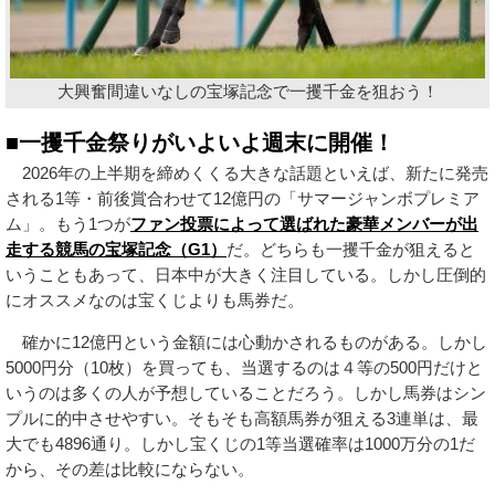
大興奮間違いなしの宝塚記念で一攫千金を狙おう！
■一攫千金祭りがいよいよ週末に開催！
2026年の上半期を締めくくる大きな話題といえば、新たに発売
される1等・前後賞合わせて12億円の「サマージャンボプレミア
ム」。もう1つが
ファン投票によって選ばれた豪華メンバーが出
走する競馬の宝塚記念（G1）
だ。どちらも一攫千金が狙えると
いうこともあって、日本中が大きく注目している。しかし圧倒的
にオススメなのは宝くじよりも馬券だ。
確かに12億円という金額には心動かされるものがある。しかし
5000円分（10枚）を買っても、当選するのは４等の500円だけと
いうのは多くの人が予想していることだろう。しかし馬券はシン
プルに的中させやすい。そもそも高額馬券が狙える3連単は、最
大でも4896通り。しかし宝くじの1等当選確率は1000万分の1だ
から、その差は比較にならない。