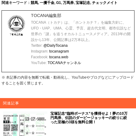
関連キーワード：
競馬
,
一攫千金
,
G1
,
万馬券
,
宝塚記念
,
チェックメイト
TOCANA編集部
TOCANA（トカナ）は、「ホントカナ？」を編集方針に、
UFO・UAP、UMA、心霊、予言、超古代文明、都市伝説など
世界の「謎」を追うオカルトニュースメディア。2013年の開
設から13年、公開記事は2万本以上。
Twitter:
@DailyTocana
Instagram:
tocanagram
Facebook:
tocana.web
YouTube:
TOCANAチャンネル
※ 本記事の内容を無断で転載・動画化し、YouTubeやブログなどにアップロード
することを固く禁じます。
関連記事
宝塚記念“臨時ボーナス”を獲得せよ！夢の10万
円馬券、伝説のダービージョッキーの絞りに絞
った至極の3頭を無料公開！