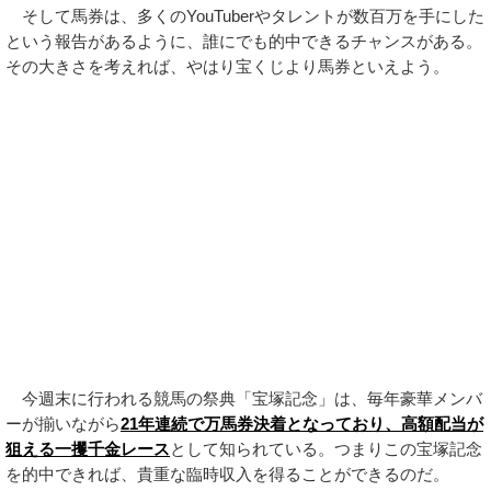
そして馬券は、多くのYouTuberやタレントが数百万を手にした
という報告があるように、誰にでも的中できるチャンスがある。
その大きさを考えれば、やはり宝くじより馬券といえよう。
今週末に行われる競馬の祭典「宝塚記念」は、毎年豪華メンバ
ーが揃いながら
21年連続で万馬券決着となっており、高額配当が
狙える一攫千金レース
として知られている。つまりこの宝塚記念
を的中できれば、貴重な臨時収入を得ることができるのだ。