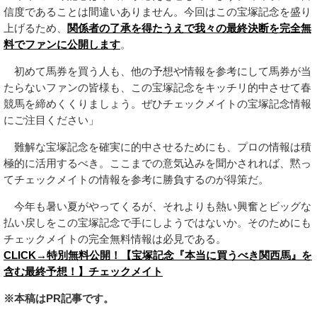
信度であることは間違いありません。今回はこの宝塚記念を盛り
上げるため、
関係者の了承を得たうえで我々の最終決断を完全無
料でファンに公開します
。
初めて馬券を買う人も、他の予想や情報を参考にして馬券が当
たらないファンの皆様も、この宝塚記念をキッチリ的中させて春
競馬を締めくくりましょう。ぜひチェックメイトの宝塚記念情報
にご注目ください」
難解な宝塚記念を確実に的中させるためにも、プロの情報は積
極的に活用するべき。ここまでの意気込みを聞かされれば、黙っ
てチェックメイトの情報を参考に勝負するのが得策だ。
今年も暑い夏がやってくるが、それよりも熱い興奮とビッグな
払い戻しをこの宝塚記念で手にしようではないか。そのためにも
チェックメイトの完全無料情報は必見である。
CLICK→特別無料公開！【宝塚記念『本当に買うべき関西馬』を
含む最終予想！】チェックメイト
※本稿はPR記事です。