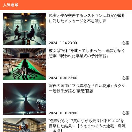
人気連載
現実と夢が交差するレストラン…叔父が最期
に託したメッセージと不思議な夢
2024.11.14 23:00
心霊
彼女は“それ”を叱ってしまった… 黒髪が招く
悲劇『呪われた卒業式の予行演習』
2024.10.30 23:00
心霊
深夜の国道に立つ異様な『白い花嫁』タクシ
ー運転手が語る“最恐”怪談
2024.10.16 20:00
心霊
“包帯だらけで笑いながら走り回るピエロ”を
目撃した結果…【うえまつそうの連載：島流
し奇譚】