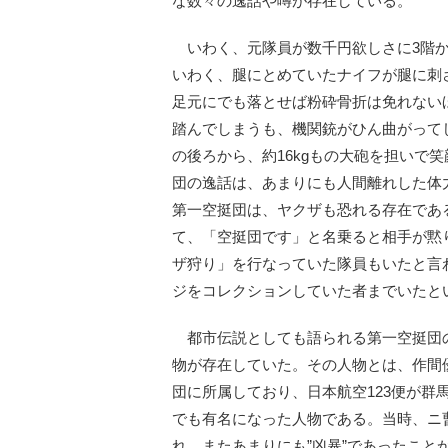
な数々の逸話や噂が存在している。
いわく、元隊員が数千円欲しさに3階か
いわく、腿にとめていたナイフが腿に刺
足元にでも落とせば粉砕骨折は免れない
踏んでしまうも、機関銃がひん曲がって
の後ろから、約16kgもの大砲を担いで
団の逸話は、あまりにも人間離れした体
第一空挺団は、ヤクザも恐れる存在であ
て、「空挺団です」と名乗ると相手が黙
ザ狩り」を行なっていた隊員もいたと言
ジをコレクションしていた者までいたと
都市伝説としても語られる第一空挺団
物が存在していた。その人物とは、作間優一
団に所属しており、日本航空123便が群
でも有名になった人物である。当時、ニ
れ、またあまりにも”凶暴”であったこと