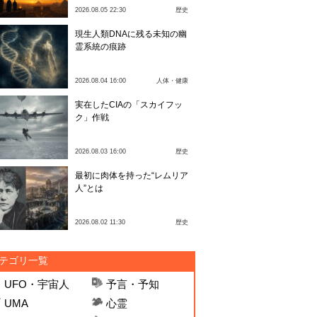
2026.08.05 22:30
歴史
現生人類DNAに残る未知の幽
霊系統の痕跡
2026.08.04 16:00
人体・健康
実在したCIAの「スカイフッ
ク」作戦
2026.08.03 16:00
歴史
最初に肉体を持った“レムリア
人”とは
2026.08.02 11:30
歴史
テゴリ一覧
UFO・宇宙人
予言・予知
UMA
心霊