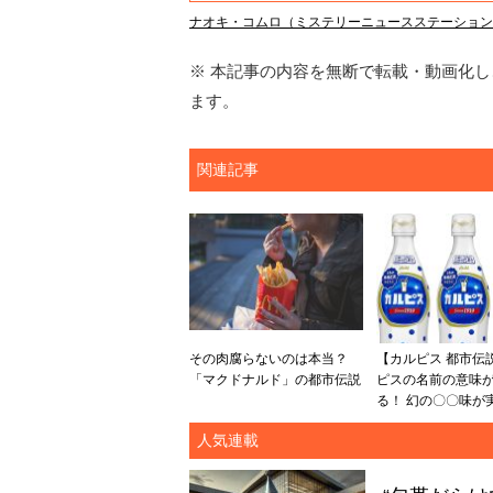
ナオキ・コムロ（ミステリーニュースステーションA
※ 本記事の内容を無断で転載・動画化し、
ます。
関連記事
その肉腐らないのは本当？
【カルピス 都市伝
「マクドナルド」の都市伝説
ピスの名前の意味
る！ 幻の〇〇味が
人気連載