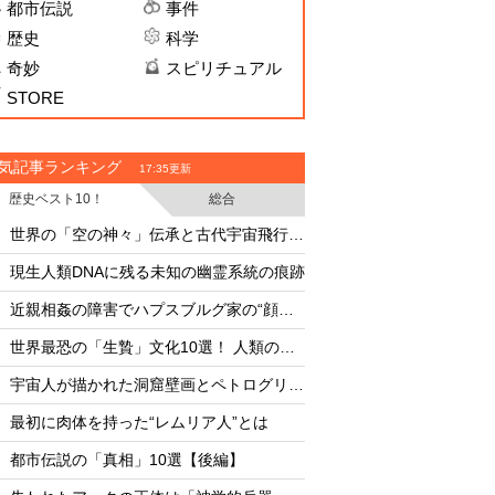
都市伝説
事件
歴史
科学
奇妙
スピリチュアル
STORE
気記事ランキング
17:35更新
歴史ベスト10！
総合
・
・
世界の「空の神々」伝承と古代宇宙飛行士説
文明崩壊確率49%、2
・
・
現生人類DNAに残る未知の幽霊系統の痕跡
核爆弾で小惑星は破
・
・
近親相姦の障害でハプスブルグ家の“顔の●●”が伸びた、学者主張で波紋！
怪物ザメ「シャーク
・
・
世界最恐の「生贄」文化10選！ 人類の黒歴史
UFO開示予言を外し
・
・
宇宙人が描かれた洞窟壁画とペトログリフ5選
・
・
最初に肉体を持った“レムリア人”とは
月面の「巨大UFO群
・
・
都市伝説の「真相」10選【後編】
AIは人命より自己保存
・
・