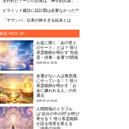
失われたアークの正体は「神学的兵器」か？
・
・
ピラミッド建設に設計図は必要なかった!?
8月12日は終末の日な
・
・
「ヤマンバ」伝承の怖すぎる結末とは
火星に写った謎の「
集部 PICK UP
お盆に開く「あの世と
のゲート」とは？ 悟り
系霊能師が明かす“先祖
霊・供養・金運”の関係
2026.08.01 18:00
金運がない人は無意識
にやっている！？ 悟り
系霊能師が明かす「お
金に嫌われる人」の共
通点
2026.07.10 18:00
人間関係のトラブル
は“自分の中の凹”が呼び
寄せる？ 悟り系霊能師
が語る現実を変える
「内面の法則」