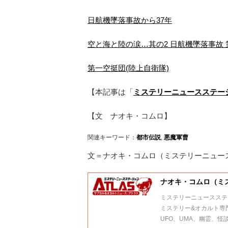
日航機墜落事故から37年
空と海と陸の涙…其の2 日航機墜落事故 
第一空挺団(陸上自衛隊)
【本記事は「
ミステリーニュースステーシ
【文 ナオキ・コムロ】
関連キーワード：
都市伝説
,
悪魔軍曹
文＝ナオキ・コムロ（ミステリーニュース
ナオキ・コムロ（ミス
ミステリーニュースステー
ミステリー&オカルト専
UFO、UMA、幽霊、