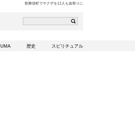
歌舞伎町でヤクザを12人も血祭りに
ら
mはこちら
Sはこちら
UMA
歴史
スピリチュアル