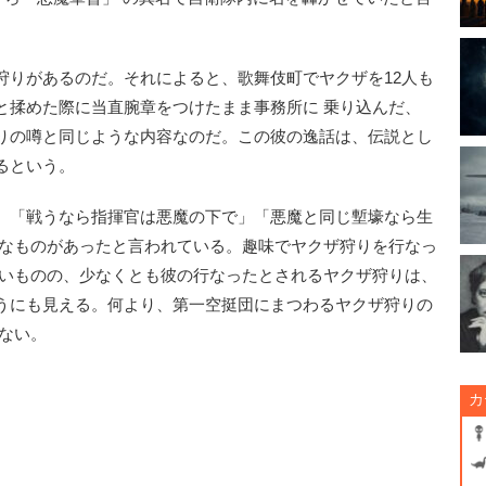
りがあるのだ。それによると、歌舞伎町でヤクザを12人も
と揉めた際に当直腕章をつけたまま事務所に 乗り込んだ、
りの噂と同じような内容なのだ。この彼の逸話は、伝説とし
るという。
、「戦うなら指揮官は悪魔の下で」「悪魔と同じ塹壕なら生
大なものがあったと言われている。趣味でヤクザ狩りを行なっ
 いものの、少なくとも彼の行なったとされるヤクザ狩りは、
うにも見える。何より、第一空挺団にまつわるヤクザ狩りの
ない。
カ