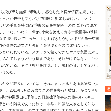
ら飛び降り無傷で着地し、感心した上官が倍額を貸した。
さったが包帯を巻くだけで訓練に参 加し続けた。いわく、
ほどの重量を持つM2重機 関銃を空挺降下の際に誤って尻で
しまった。いわく、4kgの小銃を抱えて走る一般部隊の隊員
笑顔で追い抜いて行った。上げればきりがないほどの第一空挺
力や身体の頑丈さと強靭さを物語るもの で溢れている。
るといわれている。スナックで絡んできたヤクザ集団に対し
り込んでしまうという噂まであり、それだけではなく「ヤク
われている。ヤクザ狩りを趣味とし、勝利の証として金バッ
いうのだ。
のヤクザ狩りについては、それにまつわるとある興味深い人
歴
。2016年5月に67歳でこの世を去った彼は、 かつて空挺
馬県の御巣鷹山に墜落した日航機墜落事故の 際のレスキュー
曹という階級であった彼は、非常に屈強な人物として知ら
から「悪魔軍曹」 の異名で自衛隊内に名を轟かせていたと言