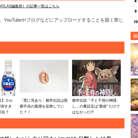
TLAS編集部）の記事一覧はこちら
YouTubeやブログなどにアップロードすることを固く禁じ
編
説】カル
「壁に耳あり」都市伝説は医
都市伝説「千と千尋の神隠
が深すぎ
療不信の風潮を反映してい
し」の裏設定は“風俗” だけで
実在？
た？！
はなかった!?