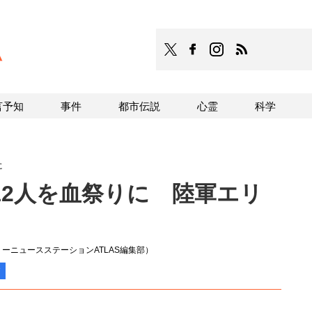
TOCANA
TOCANAのFacebookはこち
TOCANAのinstagra
TOCANAのRS
言予知
事件
都市伝説
心霊
科学
に
12人を血祭りに 陸軍エリ
ーニュースステーションATLAS編集部）