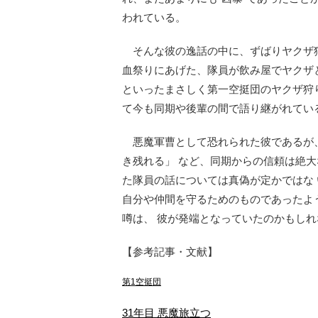
われている。
そんな彼の逸話の中に、ずばりヤクザ狩
血祭りにあげた、隊員が飲み屋でヤクザ
といったまさしく第一空挺団のヤクザ狩
て今も同期や後輩の間で語り継がれてい
悪魔軍曹として恐れられた彼であるが
き残れる」 など、同期からの信頼は絶
た隊員の話については真偽が定かではな
自分や仲間を守るためのものであったよ
噂は、 彼が発端となっていたのかもしれ
【参考記事・文献】
第1空挺団
31年目 悪魔旅立つ