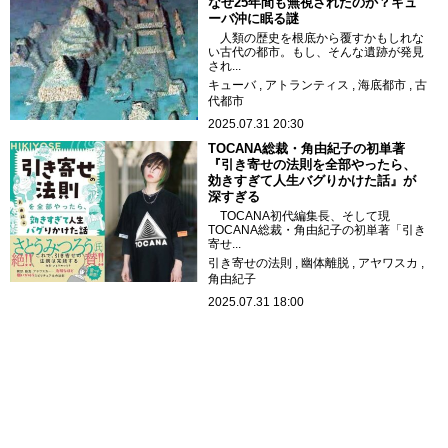
なぜ25年間も無視されたのか？キュ
ーバ沖に眠る謎
人類の歴史を根底から覆すかもしれな
い古代の都市。もし、そんな遺跡が発見
され...
キューバ
アトランティス
海底都市
古
代都市
2025.07.31 20:30
TOCANA総裁・角由紀子の初単著
『引き寄せの法則を全部やったら、
効きすぎて人生バグりかけた話』が
深すぎる
TOCANA初代編集長、そして現
TOCANA総裁・角由紀子の初単著「引き
寄せ...
引き寄せの法則
幽体離脱
アヤワスカ
角由紀子
2025.07.31 18:00