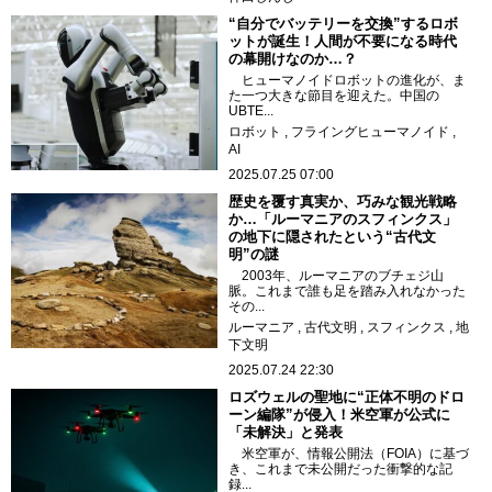
“自分でバッテリーを交換”するロボ
ットが誕生！人間が不要になる時代
の幕開けなのか…？
ヒューマノイドロボットの進化が、ま
た一つ大きな節目を迎えた。中国の
UBTE...
ロボット
フライングヒューマノイド
AI
2025.07.25 07:00
歴史を覆す真実か、巧みな観光戦略
か…「ルーマニアのスフィンクス」
の地下に隠されたという“古代文
明”の謎
2003年、ルーマニアのブチェジ山
脈。これまで誰も足を踏み入れなかった
その...
ルーマニア
古代文明
スフィンクス
地
下文明
2025.07.24 22:30
ロズウェルの聖地に“正体不明のドロ
ーン編隊”が侵入！米空軍が公式に
「未解決」と発表
米空軍が、情報公開法（FOIA）に基づ
き、これまで未公開だった衝撃的な記
録...