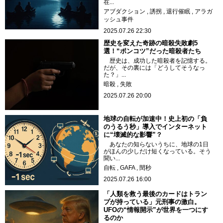
在...
アブダクション
誘拐
退行催眠
アラガ
ッシュ事件
2025.07.26 22:30
歴史を変えた奇跡の暗殺失敗劇5
選！“ポンコツ”だった暗殺者たち
歴史は、成功した暗殺者を記憶する。
だが、その裏には「どうしてそうなっ
た？」...
暗殺
失敗
2025.07.26 20:00
地球の自転が加速中！史上初の「負
のうるう秒」導入でインターネット
に“壊滅的な影響”？
あなたの知らないうちに、地球の1日
がほんの少しだけ短くなっている。そう
聞い...
自転
GAFA
閏秒
2025.07.26 16:00
「人類を救う最後のカードはトラン
プが持っている」元刑事の激白。
UFOの“情報開示”が世界を一つにす
るのか