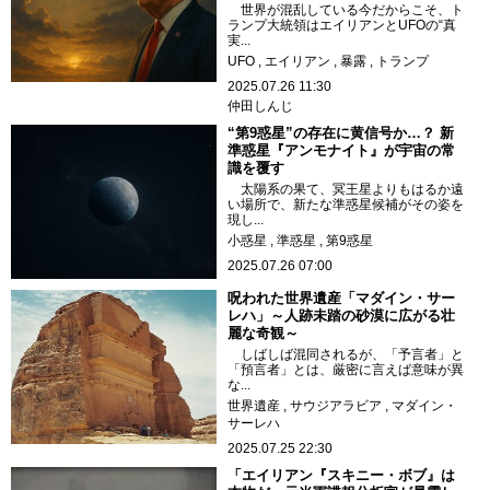
世界が混乱している今だからこそ、ト
ランプ大統領はエイリアンとUFOの“真
実...
UFO
エイリアン
暴露
トランプ
2025.07.26 11:30
仲田しんじ
“第9惑星”の存在に黄信号か…？ 新
準惑星『アンモナイト』が宇宙の常
識を覆す
太陽系の果て、冥王星よりもはるか遠
い場所で、新たな準惑星候補がその姿を
現し...
小惑星
準惑星
第9惑星
2025.07.26 07:00
呪われた世界遺産「マダイン・サー
レハ」～人跡未踏の砂漠に広がる壮
麗な奇観～
しばしば混同されるが、「予言者」と
「預言者」とは、厳密に言えば意味が異
な...
世界遺産
サウジアラビア
マダイン・
サーレハ
2025.07.25 22:30
「エイリアン『スキニー・ボブ』は