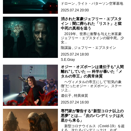
ドローン
ライト・パターソン空軍基地
2025.07.24 20:00
消された富豪ジェフリー・エプスタ
イン：闇に葬られた「リスト」と獄
中死の真相を追う
2019年、世界に衝撃を与えた米富豪
ジェフリー・エプスタインの獄中死。少
女...
陰謀論
ジェフリー・エプスタイン
2025.07.24 18:00
S.E.Gray
オジー・オズボーンは遺伝子も“人間
離れ”していた ― 科学が暴いた「メ
タルの帝王」の異常体質
ヘヴィメタルの帝王にして“狂気の象
徴”だったオジー・オズボーン。ステー
ジ上...
遺伝子
特異体質
2025.07.24 16:00
専門家が警告する“新型コロナ以上の
悪夢”とは…「次のパンデミックは火
星から来る」
新型コロナウイルス（Covid-19）を超
える、次なるパンデミックは、わず...