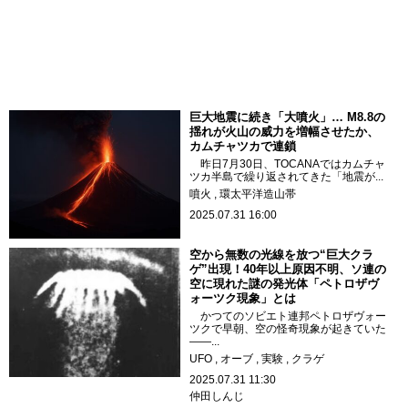
巨大地震に続き「大噴火」… M8.8の
揺れが火山の威力を増幅させたか、
カムチャツカで連鎖
昨日7月30日、TOCANAではカムチャ
ツカ半島で繰り返されてきた「地震が...
噴火
環太平洋造山帯
2025.07.31 16:00
空から無数の光線を放つ“巨大クラ
ゲ”出現！40年以上原因不明、ソ連の
空に現れた謎の発光体「ペトロザヴ
ォーツク現象」とは
かつてのソビエト連邦ペトロザヴォー
ツクで早朝、空の怪奇現象が起きていた
――...
UFO
オーブ
実験
クラゲ
2025.07.31 11:30
仲田しんじ