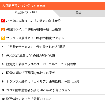
人気記事ランキング
17:35更新
不思議ベスト10！
総合
バッタの大群はこの世の終末の前兆か!?
AI設計ウイルス16種が細胞を殺した衝撃
ブラジル金属球体UFO事件の機密ファイル
「見世物サーカス」で最も愛された人間5選
AC-130が遭遇した"25個の球体"の謎
観測史上最強クラスのスーパーエルニーニョ発達中
5000人調査「不思議な体験」の実態
トランプ大統領に「エイリアン発表原稿」を渡した男
コロナ的中霊能者が語る2026年の予言ビジョン
臨死体験で会った「素顔のイエス」