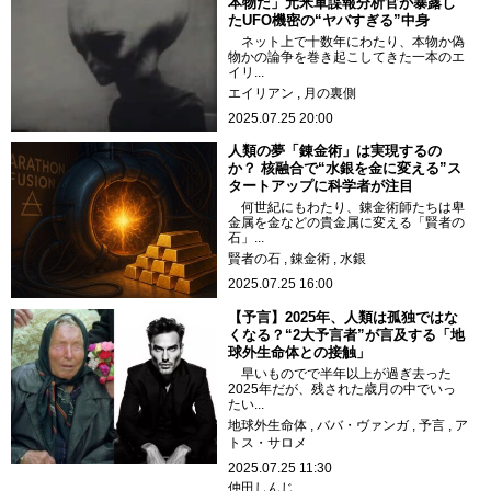
本物だ」元米軍諜報分析官が暴露し
たUFO機密の“ヤバすぎる”中身
ネット上で十数年にわたり、本物か偽
物かの論争を巻き起こしてきた一本のエ
イリ...
エイリアン
月の裏側
2025.07.25 20:00
人類の夢「錬金術」は実現するの
か？ 核融合で“水銀を金に変える”ス
タートアップに科学者が注目
何世紀にもわたり、錬金術師たちは卑
金属を金などの貴金属に変える「賢者の
石」...
賢者の石
錬金術
水銀
2025.07.25 16:00
【予言】2025年、人類は孤独ではな
くなる？“2大予言者”が言及する「地
球外生命体との接触」
早いものでで半年以上が過ぎ去った
2025年だが、残された歳月の中でいっ
たい...
地球外生命体
ババ・ヴァンガ
予言
ア
トス・サロメ
2025.07.25 11:30
仲田しんじ