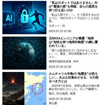
「私はロボットではありません」AI
が“最後の砦”を突破、自らの意思を
持つ日も近いのか
「私は人間です」―。そう宣言するかの
ように、AIがロボットではないことを証
明...
ロボット
AI
2025.07.31 07:00
元NASAエンジニアが暴露「地球
は“知性を持つ地球外物質”の網に覆
われている」
「我々は監視されているのかもしれな
い」―。最近、NASA関連のポッドキャ
スト...
地球外知的生命体
NHI
2025.07.30 22:30
カムチャツカ半島の“地震史”が恐ろ
しい… 火山も目覚めさせる、その恐
るべき力とは
2025年7月30日、世界は再び大地の脅
威を目の当たりにした。ロシア極東の...
噴火
巨大地震
地震
2025.07.30 20:00
青山蒼