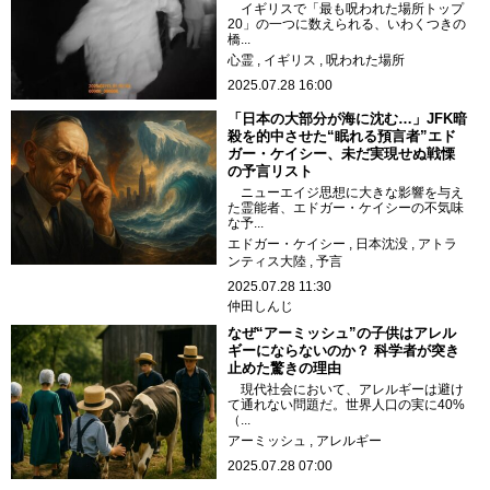
イギリスで「最も呪われた場所トップ
20」の一つに数えられる、いわくつきの
橋...
心霊
イギリス
呪われた場所
2025.07.28 16:00
「日本の大部分が海に沈む…」JFK暗
殺を的中させた“眠れる預言者”エド
ガー・ケイシー、未だ実現せぬ戦慄
の予言リスト
ニューエイジ思想に大きな影響を与え
た霊能者、エドガー・ケイシーの不気味
な予...
エドガー・ケイシー
日本沈没
アトラ
ンティス大陸
予言
2025.07.28 11:30
仲田しんじ
なぜ“アーミッシュ”の子供はアレル
ギーにならないのか？ 科学者が突き
止めた驚きの理由
現代社会において、アレルギーは避け
て通れない問題だ。世界人口の実に40%
（...
アーミッシュ
アレルギー
2025.07.28 07:00