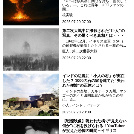
「UFOは核兵器に関心を持ち、監視して
いる」―。これは長年、UFOファンの
間...
核実験
2025.07.29 07:00
第二次大戦中に撮影された“巨人”の
写真、その驚くべき真相とは・・・
1942年12月、イギリス空軍（RAF）
の偵察機が撮影したとされる一枚の写...
巨人
第二次世界大戦
2025.07.28 22:30
インドの辺境に「小人の村」が実在
した？ 1000の石の家を建てた“失わ
れた種族”の正体とは？
インドの奥地、カルナータカ州。マン
ゴーの木々と田園風景が広がるこの地
に、遠...
小人
インド
ドワーフ
2025.07.28 20:00
【戦慄映像】呪われた橋で“見えない
何か”に石を投げられる！YouTuber
が捉えた恐怖の瞬間＝イギリス