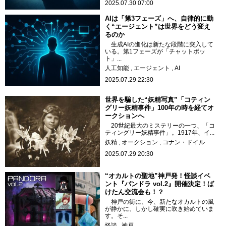
2025.07.30 07:00
AIは「第3フェーズ」へ、自律的に動
く“エージェント”は世界をどう変え
るのか
生成AIの進化は新たな段階に突入して
いる。第1フェーズが「チャットボッ
ト」...
人工知能
エージェント
AI
2025.07.29 22:30
世界を騙した“妖精写真”「コティン
グリー妖精事件」100年の時を経てオ
ークションへ
20世紀最大のミステリーの一つ、「コ
ティングリー妖精事件」。1917年、イ...
妖精
オークション
コナン・ドイル
2025.07.29 20:30
“オカルトの聖地”神戸発！怪談イベ
ント『パンドラ vol.2』開催決定！ば
けたん交流会も！？
神戸の街に、今、新たなオカルトの風
が静かに、しかし確実に吹き始めていま
す。そ...
怪談
神戸