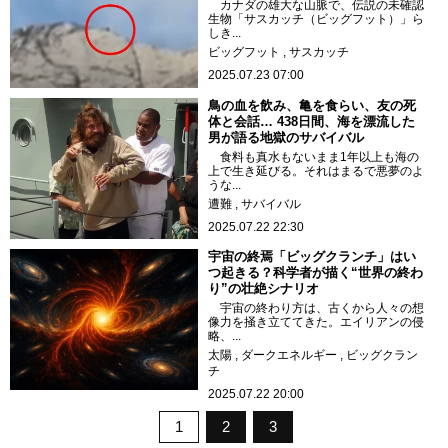
カナダの雄大な山脈で、伝説の未確認
生物「サスカッチ（ビッグフット）」ら
しき...
ビッグフット
サスカッチ
2025.07.23 07:00
鳥の血を飲み、亀を食らい、友の死
体と会話… 438日間、海を漂流した
男が語る地獄のサバイバル
食料も真水もないまま1年以上も海の
上で生き延びる。それはまるで悪夢のよ
うな...
遭難
サバイバル
2025.07.22 22:30
宇宙の終焉「ビッグクランチ」はい
つ起きる？科学者が描く“世界の終わ
り”の壮絶シナリオ
宇宙の終わり方は、古くから人々の想
像力を掻き立ててきた。エイリアンの侵
略、...
太陽
ダークエネルギー
ビッグクラン
チ
2025.07.22 20:00
1
2
3