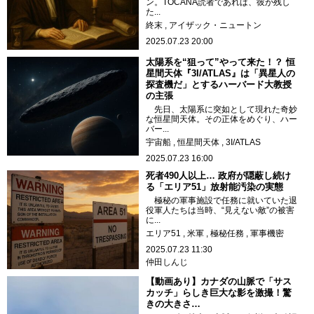
ン。TOCANA読者であれば、彼が残し
た...
終末
アイザック・ニュートン
2025.07.23 20:00
太陽系を“狙って”やって来た！？ 恒
星間天体『3I/ATLAS』は「異星人の
探査機だ」とするハーバード大教授
の主張
先日、太陽系に突如として現れた奇妙
な恒星間天体。その正体をめぐり、ハー
バー...
宇宙船
恒星間天体
3I/ATLAS
2025.07.23 16:00
死者490人以上… 政府が隠蔽し続け
る「エリア51」放射能汚染の実態
極秘の軍事施設で任務に就いていた退
役軍人たちは当時、“見えない敵”の被害
に...
エリア51
米軍
極秘任務
軍事機密
2025.07.23 11:30
仲田しんじ
【動画あり】カナダの山脈で「サス
カッチ」らしき巨大な影を激撮！驚
きの大きさ…