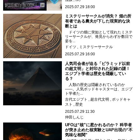
2025.07.29 18:00
ミステリーサークルが消失？ 畑の所
有者である農夫が下した現実的な決
断とは
ドイツの畑に突如として現れたミステ
リーサークルが、発見からわずか数日で
姿を...
ドイツ
ミステリーサークル
2025.07.29 16:00
人気司会者が迫る「ピラミッド以前
の超文明」と封印された記録の謎！
エジプト学者は歴史を隠蔽してい
る？
人類の歴史は隠蔽されているのか
――。人気ポッドキャスターは、エジプ
ト学者た...
古代エジプト
超古代文明
ポッドキャ
スト
歴史
2025.07.29 11:30
仲田しんじ
UFOは“核”に惹かれるのか？ 科学者
が突き止めた核実験とUAP出現の“不
気味な相関”