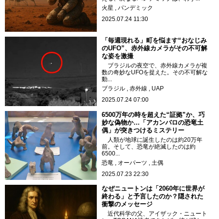
火星
パンデミック
2025.07.24 11:30
「毎週現れる」町を悩ます“おなじみ
のUFO”、赤外線カメラがその不可解
な姿を激撮
ブラジルの夜空で、赤外線カメラが複
数の奇妙なUFOを捉えた。その不可解な
動...
ブラジル
赤外線
UAP
2025.07.24 07:00
6500万年の時を超えた“証拠”か、巧
妙な偽物か…「アカンバロの恐竜土
偶」が突きつけるミステリー
人類が地球に誕生したのは約20万年
前。そして、恐竜が絶滅したのは約
6500...
恐竜
オーパーツ
土偶
2025.07.23 22:30
なぜニュートンは「2060年に世界が
終わる」と予言したのか？隠された
衝撃のメッセージ
近代科学の父、アイザック・ニュート