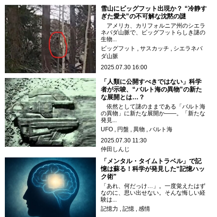
雪山にビッグフット出現か？ “冷静す
ぎた愛犬”の不可解な沈黙の謎
アメリカ、カリフォルニア州のシエラ
ネバダ山脈で、ビッグフットらしき謎の
生物...
ビッグフット
サスカッチ
シエラネバ
ダ山脈
2025.07.30 16:00
「人類に公開すべきではない」科学
者が示唆、“バルト海の異物”の新た
な展開とは…？
依然として謎のままである「バルト海
の異物」に新たな展開か――。「新たな
発見...
UFO
円盤
異物
バルト海
2025.07.30 11:30
仲田しんじ
「メンタル・タイムトラベル」で記
憶は蘇る！科学が発見した“記憶ハッ
ク術”
「あれ、何だっけ…」。一度覚えたはず
なのに、思い出せない。そんな悔しい経
験は...
記憶力
記憶
感情