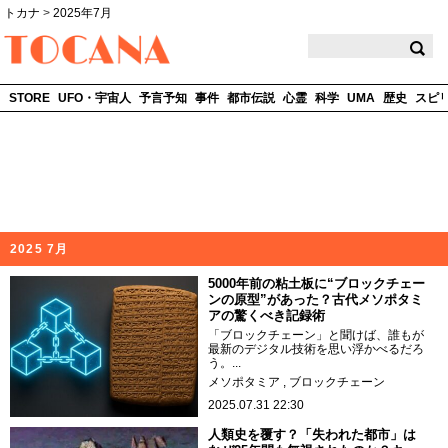
トカナ
>
2025年7月
TOCANA
STORE
UFO・宇宙人
予言予知
事件
都市伝説
心霊
科学
UMA
歴史
スピ
2025 7月
5000年前の粘土板に“ブロックチェー
ンの原型”があった？古代メソポタミ
アの驚くべき記録術
「ブロックチェーン」と聞けば、誰もが
最新のデジタル技術を思い浮かべるだろ
う。...
メソポタミア
ブロックチェーン
2025.07.31 22:30
人類史を覆す？「失われた都市」は