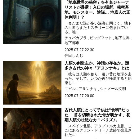
「地底世界の秘密」を有名ジャーナ
リストが暴露！入口の場所、秘密基
地、モンスター、陰謀… 地底人の正
体判明！？
まだまだ謎が多い深海と同じく、地下
の世界もまたミステリーに包まれてい
る。地...
チュパカブラ
ビッグフット
地下世界
地下都市
2025.07.27 22:30
仲田しんじ
人類の創造主か、神話の存在か。謎
多き古代の神々「アヌンナキ」とは
彼らは人類を創り、遠い昔に地球を去
った。そして、いつか再び帰還すると約
束し...
ニビル
アヌンナキ
シュメール文明
2025.07.27 20:00
古代人類にとって子供は“食料”だっ
た… 首を切断された骨が明かす、初
期人類の壮絶なカニバリズム
スペイン北部、アタプエルカ山脈。こ
こにあるグラン・ドリーナ遺跡で発見さ
れた...