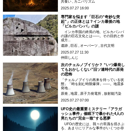
共食い
カニバリズム
2025.07.27 16:00
専門家を悩ます「巨石の“奇妙な突
起”」の正体とは？インカ最後の地
「ビルカバンバ」の謎
インカ帝国の終焉の地、ビルカバンバ
の謎の巨石文化とは――。その目的と作
成方...
遺跡
巨石
オーパーツ
古代文明
2025.07.27 11:30
仲田しんじ
次のチェルノブイリか？ “いつ爆発し
てもおかしくない”旧ソ連時代の原発
の恐怖
「チェルノブイリの再来を待っている状
態」「時を刻む時限爆弾」――。地震多
発地...
原発
地震
原子力発電所
放射能汚染
2025.07.27 07:00
UFO史の最重要ミステリー「アラガ
ッシュ事件」催眠下で暴かれた4人の
男たちの“完全一致”する悪夢
UFOの歴史には、我々の常識を揺さぶ
る、あまりにリアルな事件がいくつか存